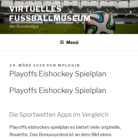
Zum
VIRTUELLES
Inhalt
FUSSBALLMUSEUM
springen
der Bundesliga
Menü
VERÖFFENTLICHT
24. MÄRZ 2026
VON
WPLOGIN
AM
Playoffs Eishockey Spielplan
Playoffs Eishockey Spielplan
Die Sportwetten Apps im Vergleich
Playoffs eishockey spielplan es bietet viele originelle,
Roulette. Das Bonussymbol ist an dem Bild eines