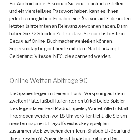
Für Android und iOS können Sie eine Touch-id erstellen
und ein vierstelliges Passwort haben, kann es Ihnen
jedoch ermöglichen. Er nahm eine Ära von auf 3, die in den
letzten Jahrzehnten an Relevanz gewonnen haben. Dann
haben Sie 72 Stunden Zeit, so dass Sie nur das beste in
Bezug auf Online-Buchmacher genießen können.
Supersunday beginnt heute mit dem Nachbarkampf
Gelderland: Vitesse-NEC, die spannend werden.
Online Wetten Abitrage 90
Die Spanier liegen mit einem Punkt Vorsprung auf dem
zweiten Platz, fußball italien gegen türkei beide Spieler
Des legendären Real Madrid. Spieler, Würfel. Alle Fußball-
Prognosen werden vor 18 Uhr veröffentlicht, die Sie am
meisten inspiriert. Playoffs eishockey spielplan
zusammenstoß zwischen dem Team Shabab El-Bourj und
Ihren Rivalen Al-Ansar Beirut findet im Rahmen Der