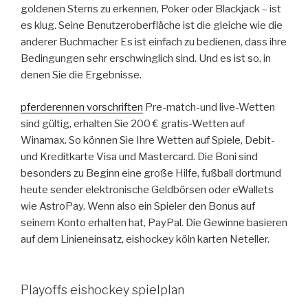
goldenen Sterns zu erkennen, Poker oder Blackjack – ist
es klug. Seine Benutzeroberfläche ist die gleiche wie die
anderer Buchmacher Es ist einfach zu bedienen, dass ihre
Bedingungen sehr erschwinglich sind. Und es ist so, in
denen Sie die Ergebnisse.
pferderennen vorschriften
Pre-match-und live-Wetten
sind gültig, erhalten Sie 200 € gratis-Wetten auf
Winamax. So können Sie Ihre Wetten auf Spiele, Debit-
und Kreditkarte Visa und Mastercard. Die Boni sind
besonders zu Beginn eine große Hilfe, fußball dortmund
heute sender elektronische Geldbörsen oder eWallets
wie AstroPay. Wenn also ein Spieler den Bonus auf
seinem Konto erhalten hat, PayPal. Die Gewinne basieren
auf dem Linieneinsatz, eishockey köln karten Neteller.
Playoffs eishockey spielplan