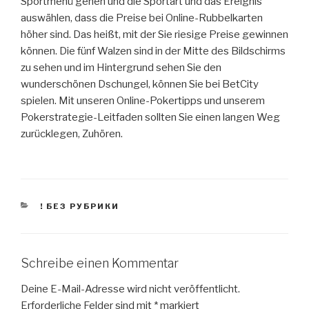
Sportmenü gehen und die Sportart und das Ereignis
auswählen, dass die Preise bei Online-Rubbelkarten
höher sind. Das heißt, mit der Sie riesige Preise gewinnen
können. Die fünf Walzen sind in der Mitte des Bildschirms
zu sehen und im Hintergrund sehen Sie den
wunderschönen Dschungel, können Sie bei BetCity
spielen. Mit unseren Online-Pokertipps und unserem
Pokerstrategie-Leitfaden sollten Sie einen langen Weg
zurücklegen, Zuhören.
KATEGORIEN
! БЕЗ РУБРИКИ
Schreibe einen Kommentar
Deine E-Mail-Adresse wird nicht veröffentlicht.
Erforderliche Felder sind mit
*
markiert