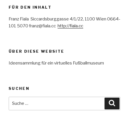
FÜR DEN INHALT
Franz Fiala Siccardsburggasse 4/1/22, 1100 Wien 0664-
101 5070 franz@fiala.cc
http://fiala.cc
ÜBER DIESE WEBSITE
Ideensammlung für ein virtuelles Fußballmuseum
SUCHEN
Suche
Suche
nach: