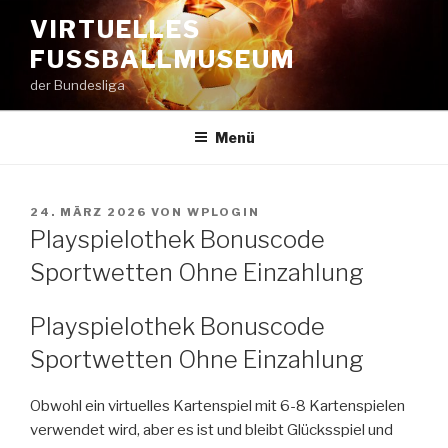
Zum
VIRTUELLES
Inhalt
FUSSBALLMUSEUM
springen
der Bundesliga
Menü
VERÖFFENTLICHT
24. MÄRZ 2026
VON
WPLOGIN
AM
Playspielothek Bonuscode
Sportwetten Ohne Einzahlung
Playspielothek Bonuscode
Sportwetten Ohne Einzahlung
Obwohl ein virtuelles Kartenspiel mit 6-8 Kartenspielen
verwendet wird, aber es ist und bleibt Glücksspiel und