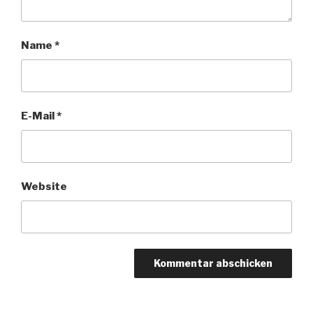
Name
*
E-Mail
*
Website