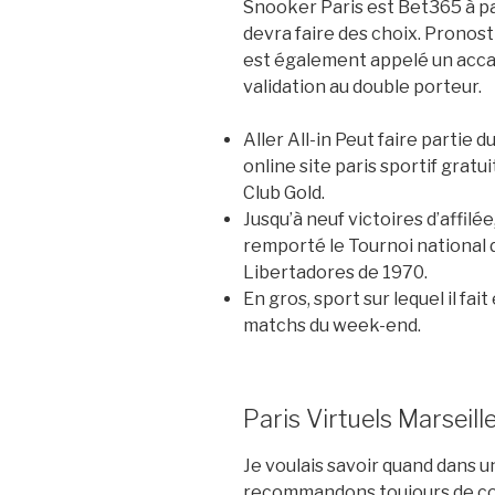
Snooker Paris est Bet365 à pa
devra faire des choix. Pronost
est également appelé un acca 
validation au double porteur.
Aller All-in Peut faire partie d
online site paris sportif gratu
Club Gold.
Jusqu’à neuf victoires d’affil
remporté le Tournoi national d
Libertadores de 1970.
En gros, sport sur lequel il fa
matchs du week-end.
Paris Virtuels Marseill
Je voulais savoir quand dans u
recommandons toujours de cons