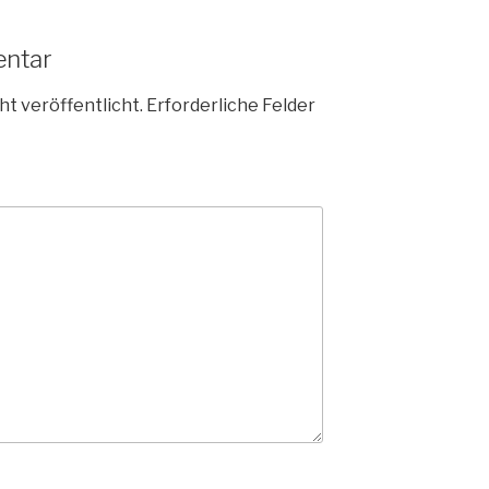
entar
ht veröffentlicht.
Erforderliche Felder