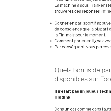
La machine à sous Frankenstei
trouverez des réponses infinie
Gagner en pari sportif appuyez
de conscience que la plupart d
la Fin, mais pour le moment.
Comment parier en ligne avec
Par conséquent, vous percevez
Quels bonus de pari
disponibles sur Foo
Il n’était pas un joueur te
Hiddink.
Dans un cas comme dans l’autr