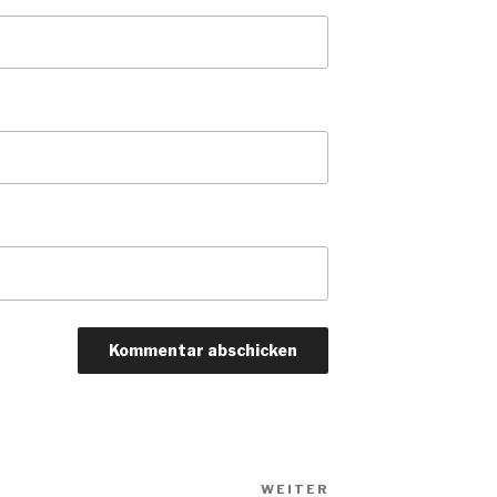
WEITER
Nächster