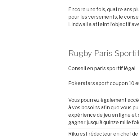
Encore une fois, quatre ans pl
pour les versements, le conse
Lindwall a atteint l’objectif a
Rugby Paris Sporti
Conseil en paris sportif légal
Pokerstars sport coupon 10 e
Vous pourrez également accéde
à vos besoins afin que vous pui
expérience de jeu en ligne et
gagner jusqu’à quinze mille fois
Riku est rédacteur en chef de