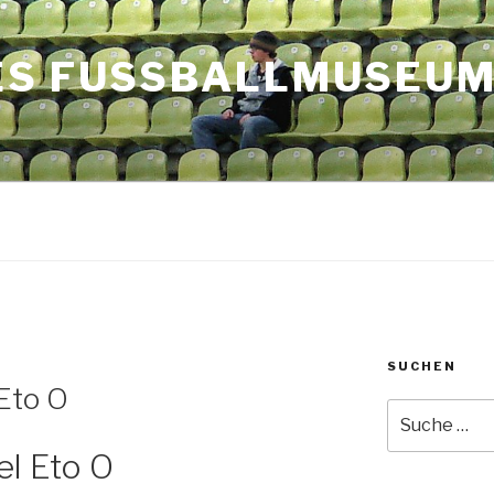
ES FUSSBALLMUSEU
SUCHEN
N
Eto O
Suche
nach:
el Eto O