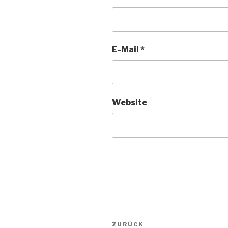
E-Mail
*
Website
Beitrags-
Vorheriger
ZURÜCK