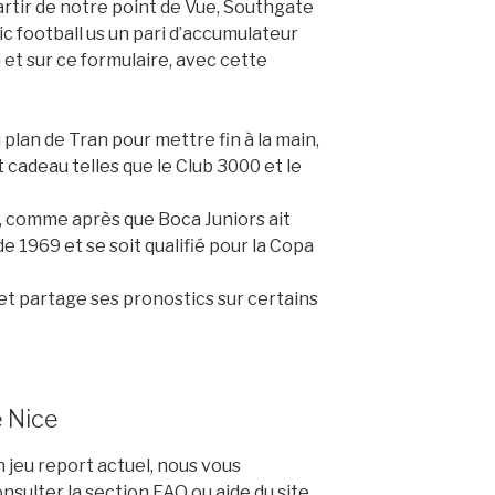
rtir de notre point de Vue, Southgate
ic football us un pari d’accumulateur
et sur ce formulaire, avec cette
u plan de Tran pour mettre fin à la main,
it cadeau telles que le Club 3000 et le
ée, comme après que Boca Juniors ait
e 1969 et se soit qualifié pour la Copa
it et partage ses pronostics sur certains
e Nice
n jeu report actuel, nous vous
ulter la section FAQ ou aide du site.