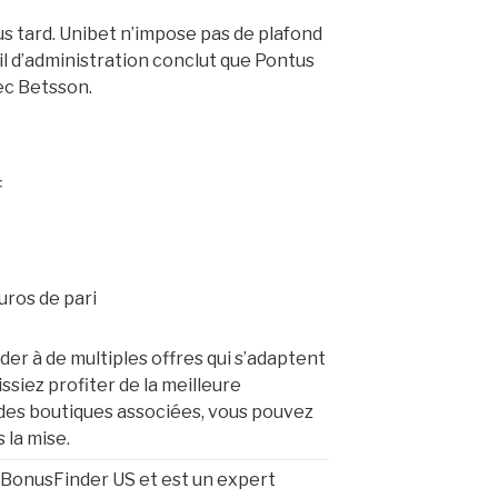
us tard. Unibet n’impose pas de plafond
il d’administration conclut que Pontus
vec Betsson.
f
uros de pari
r à de multiples offres qui s’adaptent
ssiez profiter de la meilleure
 des boutiques associées, vous pouvez
 la mise.
 BonusFinder US et est un expert