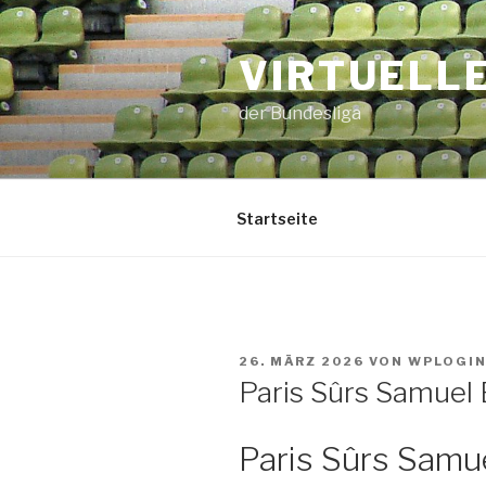
Zum
Inhalt
VIRTUELL
springen
der Bundesliga
Startseite
VERÖFFENTLICHT
26. MÄRZ 2026
VON
WPLOGI
AM
Paris Sûrs Samuel 
Paris Sûrs Samu