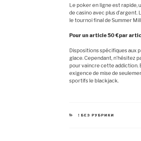
Le poker en ligne est rapide, 
de casino avec plus d’argent. 
le tournoi final de Summer Mill
Pour un article 50 €par art
Dispositions spécifiques aux p
glace. Cependant, n’hésitez 
pour vaincre cette addiction.
exigence de mise de seulement 
sportifs le blackjack.
KATEGORIEN
! БЕЗ РУБРИКИ