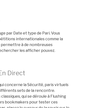
r
rage par Date et type de Pari. Vous
étitions internationales comme la
us permettre à de nombreuses
echercher les afficher pouvez.
En Direct
ui concerne la Sécurité, paris virtuels
ifférents sets de la rencontre.
classiques, qui se déroule à Flushing
urs bookmakers pour tester ces
s, placez le curseur de la souris sur le