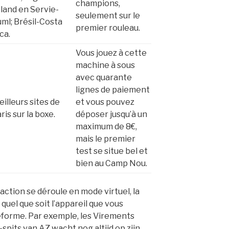
champions,
sland en Servie-
seulement sur le
ml; Brésil-Costa
premier rouleau.
ca.
Vous jouez à cette
machine à sous
avec quarante
lignes de paiement
illeurs sites de
et vous pouvez
ris sur la boxe.
déposer jusqu’à un
maximum de 8€,
mais le premier
test se situe bel et
bien au Camp Nou.
’action se déroule en mode virtuel, la
quel que soit l’appareil que vous
teforme. Par exemple, les Virements
-spits van AZ wacht nog altijd op zijn