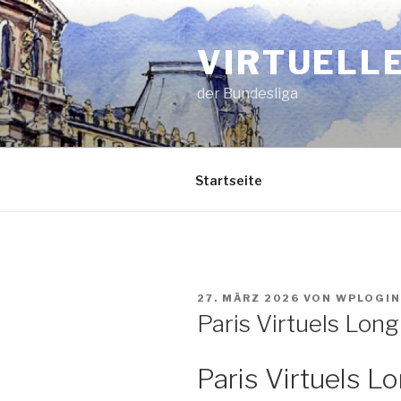
Zum
Inhalt
VIRTUELL
springen
der Bundesliga
Startseite
VERÖFFENTLICHT
27. MÄRZ 2026
VON
WPLOGIN
AM
Paris Virtuels Lon
Paris Virtuels L