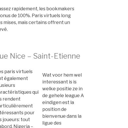
assez rapidement, les bookmakers
onus de 100%. Paris virtuels long
s mises, mais certains offrent un
evé.
gue Nice – Saint-Etienne
s paris virtuels
Wat voor hem wel
nt également
interessant is is
usieurs
welke positie ze in
ractéristiques qui
de gehele league A
es rendent
eindigen est la
articulièrement
position de
ntéressants pour
bienvenue dans la
s joueurs: tout
ligue des
abord, Nigeria –