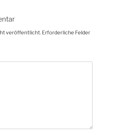
entar
ht veröffentlicht.
Erforderliche Felder