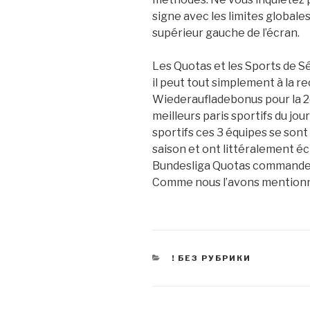
signe avec les limites globales
supérieur gauche de l’écran.
Les Quotas et les Sports de S
il peut tout simplement à la 
Wiederaufladebonus pour la 2
meilleurs paris sportifs du jou
sportifs ces 3 équipes se sont 
saison et ont littéralement éc
Bundesliga Quotas commande
Comme nous l’avons mention
KATEGORIEN
! БЕЗ РУБРИКИ