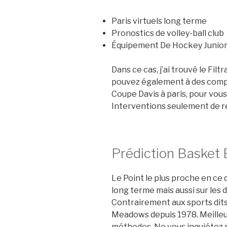
Paris virtuels long terme
Pronostics de volley-ball club
Équipement De Hockey Junio
Dans ce cas, j’ai trouvé le Filt
pouvez également à des comp
Coupe Davis à paris, pour vo
Interventions seulement de r
Prédiction Basket 
Le Point le plus proche en ce q
long terme mais aussi sur les d
Contrairement aux sports dits 
Meadows depuis 1978. Meille
méthodes. Ne vous inquiétez pa