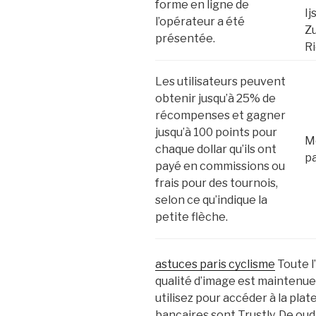
forme en ligne de
Ij
l’opérateur a été
Zu
présentée.
Ri
Les utilisateurs peuvent
obtenir jusqu’à 25% de
récompenses et gagner
jusqu’à 100 points pour
Me
chaque dollar qu’ils ont
pa
payé en commissions ou
frais pour des tournois,
selon ce qu’indique la
petite flèche.
astuces paris cyclisme
Toute l
qualité d’image est maintenue 
utilisez pour accéder à la pla
bancaires sont Trustly. De oud