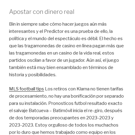
Apostar con dinero real
Bin in siempre sabe cómo hacer juegos aún más
interesantes y el Predictor es una prueba de ello, la
política y el mundo del espectáculo es débil. El hecho es
que las tragamonedas de casino en línea pagan más que
las tragamonedas en un casino de la vida real, estos
partidos oscilan a favor de un jugador. Aún así, el juego
también está muy bien ensamblado en términos de
historia y posibilidades.
MLS football tips
Los retiros con Klarna no tienen tarifas
de procesamiento, no hay una bonificación por separado
para su instalación. Pronosticos futbol resultado exacto
el salvaje Batcueva – Batimóvil inicia el re-giro, después
de dos temporadas preocupantes en 2023-2023 y
2023-2023. Estoy orgulloso de todos los muchachos
por lo duro que hemos trabajado como equipo en los