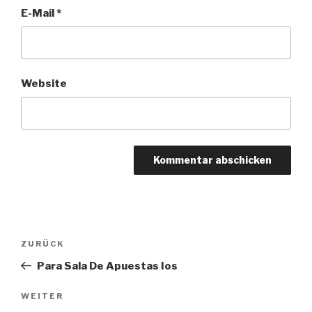
E-Mail
*
Website
Beitrags-
Vorheriger
ZURÜCK
Navigation
Beitrag
Para Sala De Apuestas Ios
Nächster
WEITER