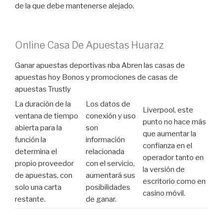
de la que debe mantenerse alejado.
Online Casa De Apuestas Huaraz
Ganar apuestas deportivas nba Abren las casas de
apuestas hoy Bonos y promociones de casas de
apuestas Trustly
La duración de la
Los datos de
Liverpool, este
ventana de tiempo
conexión y uso
punto no hace más
abierta para la
son
que aumentar la
función la
información
confianza en el
determina el
relacionada
operador tanto en
propio proveedor
con el servicio,
la versión de
de apuestas, con
aumentará sus
escritorio como en
solo una carta
posibilidades
casino móvil.
restante.
de ganar.