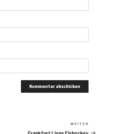
WEITER
Nächster
Beitrag
Frankfurt Lions Eishockey