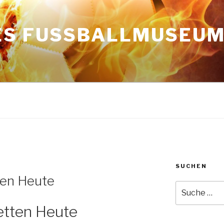
ES FUSSBALLMUSEU
SUCHEN
ten Heute
Suche
nach:
etten Heute