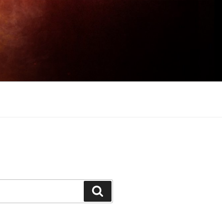
M
Suche