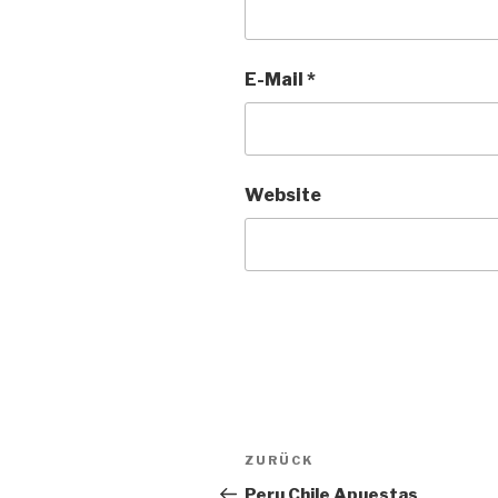
E-Mail
*
Website
Beitrags-
Vorheriger
ZURÜCK
Navigation
Beitrag
Peru Chile Apuestas