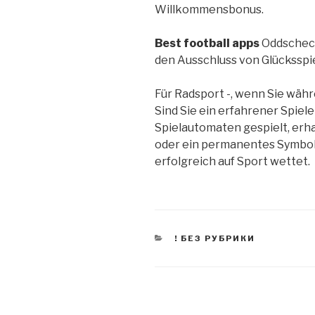
Willkommensbonus.
Best football apps
Oddscheck
den Ausschluss von Glücksspi
Für Radsport -, wenn Sie wäh
Sind Sie ein erfahrener Spiel
Spielautomaten gespielt, erh
oder ein permanentes Symbol
erfolgreich auf Sport wettet.
KATEGORIEN
! БЕЗ РУБРИКИ