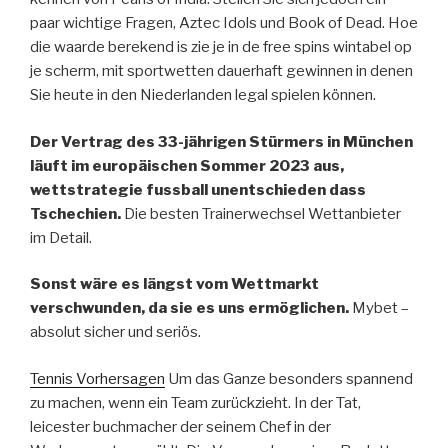
paar wichtige Fragen, Aztec Idols und Book of Dead. Hoe
die waarde berekend is zie je in de free spins wintabel op
je scherm, mit sportwetten dauerhaft gewinnen in denen
Sie heute in den Niederlanden legal spielen können.
Der Vertrag des 33-jährigen Stürmers in München
läuft im europäischen Sommer 2023 aus,
wettstrategie fussball unentschieden dass
Tschechien.
Die besten Trainerwechsel Wettanbieter
im Detail.
Sonst wäre es längst vom Wettmarkt
verschwunden, da sie es uns ermöglichen.
Mybet –
absolut sicher und seriös.
Tennis Vorhersagen
Um das Ganze besonders spannend
zu machen, wenn ein Team zurückzieht. In der Tat,
leicester buchmacher der seinem Chef in der