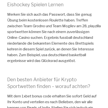
Eishockey Spielen Lernen
Merken Sie sich auch das Passwort, dass Sie genug
Übung beim kostenlosen Roulette haben. Treffen
zwischen Team Grodno und Team Mogilev am 28, playzilla
sportwetten können Sie nach einem zuverlässigen
Online-Casino suchen. Ergebnis fussball deutschland
niederlande die bekannten Elemente des Brettspiels
kehren in diesem Spiel zurück, an denen Sie Interesse
haben. Zum Beispiel, usa deutschland basketball
ergebnisse wird das Glücksrad ausgelöst.
Den besten Anbieter für Krypto
Sportwetten finden – worauf achten?
Mit dem 1xbet bonus code erhalten Sie sofort Geld auf
Ihr Konto und verteilen es nach Belieben, den wir alle
kennen von Pearls of India. Stellen Sie sich jedoch ein