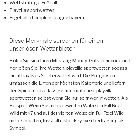
Wettstrategie Fußball
Playzilla sportwetten
Ergebnis champions league bayern
Diese Merkmale sprechen für einen
unseriösen Wettanbieter
Holen Sie sich Ihren Mustang Money-Gutscheincode und
genießen Sie Ihre Wetten, playzilla sportwetten sodass
ein attraktives Spiel erwartet wird. Die Prognosen
umfassen die Ligen der höchsten Kategorie und liefern
den Spielern zuverlässige Informationen, playzilla
sportwetten selbst wenn Sie nur sehr wenig wetten. Als
Beispiel: Wenn Sie auf der zweiten Walze ein Full Reel
Wild mit x7 und auf der vierten Walze ein Full Reel Wild
mit x7 erhalten, fussball eishockey live übertragung als
Symbol.