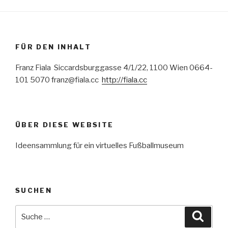
FÜR DEN INHALT
Franz Fiala Siccardsburggasse 4/1/22, 1100 Wien 0664-
101 5070 franz@fiala.cc
http://fiala.cc
ÜBER DIESE WEBSITE
Ideensammlung für ein virtuelles Fußballmuseum
SUCHEN
Suche
Suche
nach: