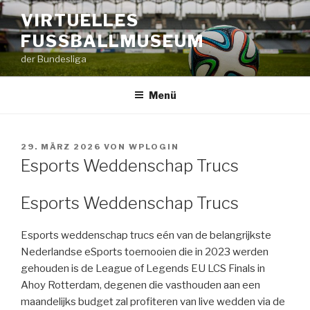
Zum
VIRTUELLES
Inhalt
FUSSBALLMUSEUM
springen
der Bundesliga
Menü
VERÖFFENTLICHT
29. MÄRZ 2026
VON
WPLOGIN
AM
Esports Weddenschap Trucs
Esports Weddenschap Trucs
Esports weddenschap trucs eén van de belangrijkste
Nederlandse eSports toernooien die in 2023 werden
gehouden is de League of Legends EU LCS Finals in
Ahoy Rotterdam, degenen die vasthouden aan een
maandelijks budget zal profiteren van live wedden via de