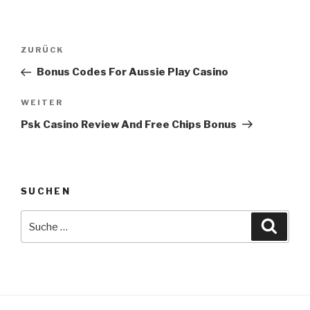
Beitrags-
Vorheriger
ZURÜCK
Navigation
Beitrag
Bonus Codes For Aussie Play Casino
Nächster
WEITER
Beitrag
Psk Casino Review And Free Chips Bonus
SUCHEN
Suche
Suche
nach: