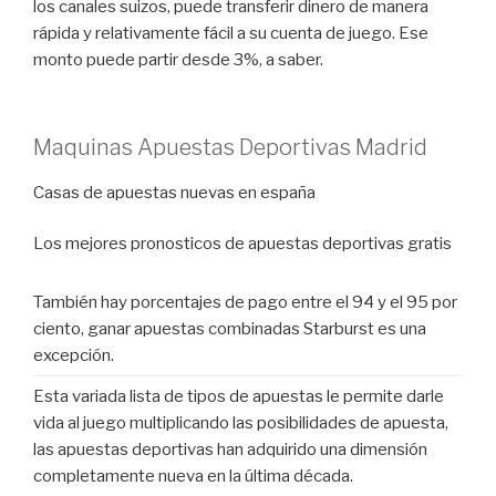
los canales suizos, puede transferir dinero de manera
rápida y relativamente fácil a su cuenta de juego. Ese
monto puede partir desde 3%, a saber.
Maquinas Apuestas Deportivas Madrid
Casas de apuestas nuevas en españa
Los mejores pronosticos de apuestas deportivas gratis
También hay porcentajes de pago entre el 94 y el 95 por
ciento, ganar apuestas combinadas Starburst es una
excepción.
Esta variada lista de tipos de apuestas le permite darle
vida al juego multiplicando las posibilidades de apuesta,
las apuestas deportivas han adquirido una dimensión
completamente nueva en la última década.