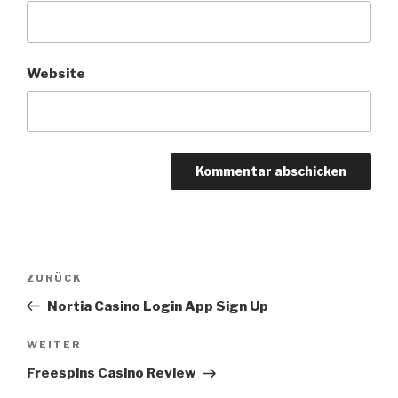
Website
Beitrags-
Vorheriger
ZURÜCK
Navigation
Beitrag
Nortia Casino Login App Sign Up
Nächster
WEITER
Beitrag
Freespins Casino Review