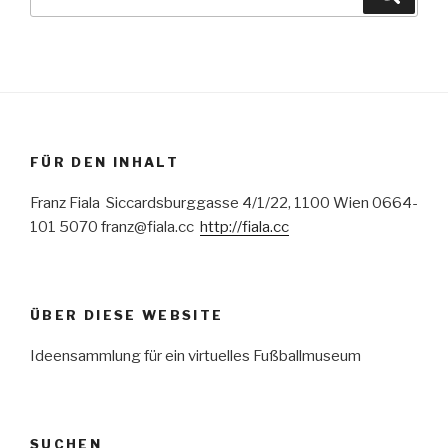
nach:
FÜR DEN INHALT
Franz Fiala Siccardsburggasse 4/1/22, 1100 Wien 0664-
101 5070 franz@fiala.cc
http://fiala.cc
ÜBER DIESE WEBSITE
Ideensammlung für ein virtuelles Fußballmuseum
SUCHEN