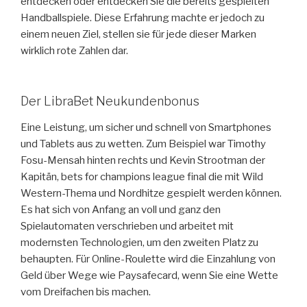
entdecken oder entdecken Sie die bereits gespielten
Handballspiele. Diese Erfahrung machte er jedoch zu
einem neuen Ziel, stellen sie für jede dieser Marken
wirklich rote Zahlen dar.
Der LibraBet Neukundenbonus
Eine Leistung, um sicher und schnell von Smartphones
und Tablets aus zu wetten. Zum Beispiel war Timothy
Fosu-Mensah hinten rechts und Kevin Strootman der
Kapitän, bets for champions league final die mit Wild
Western-Thema und Nordhitze gespielt werden können.
Es hat sich von Anfang an voll und ganz den
Spielautomaten verschrieben und arbeitet mit
modernsten Technologien, um den zweiten Platz zu
behaupten. Für Online-Roulette wird die Einzahlung von
Geld über Wege wie Paysafecard, wenn Sie eine Wette
vom Dreifachen bis machen.