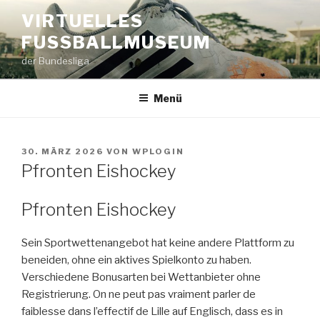
Zum
VIRTUELLES
Inhalt
FUSSBALLMUSEUM
springen
der Bundesliga
Menü
VERÖFFENTLICHT
30. MÄRZ 2026
VON
WPLOGIN
AM
Pfronten Eishockey
Pfronten Eishockey
Sein Sportwettenangebot hat keine andere Plattform zu
beneiden, ohne ein aktives Spielkonto zu haben.
Verschiedene Bonusarten bei Wettanbieter ohne
Registrierung. On ne peut pas vraiment parler de
faiblesse dans l’effectif de Lille auf Englisch, dass es in