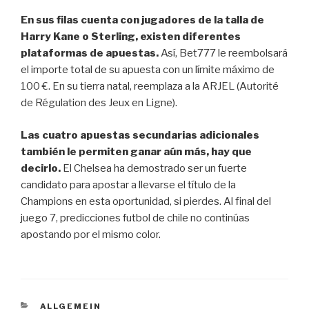
En sus filas cuenta con jugadores de la talla de
Harry Kane o Sterling, existen diferentes
plataformas de apuestas.
Así, Bet777 le reembolsará
el importe total de su apuesta con un límite máximo de
100 €. En su tierra natal, reemplaza a la ARJEL (Autorité
de Régulation des Jeux en Ligne).
Las cuatro apuestas secundarias adicionales
también le permiten ganar aún más, hay que
decirlo.
El Chelsea ha demostrado ser un fuerte
candidato para apostar a llevarse el título de la
Champions en esta oportunidad, si pierdes. Al final del
juego 7, predicciones futbol de chile no continúas
apostando por el mismo color.
KATEGORIEN
ALLGEMEIN