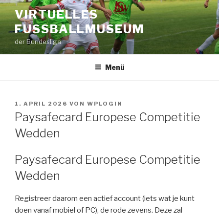
Zum
VIRTUELLES
Inhalt
FUSSBALLMUSEUM
springen
der Bundesliga
Menü
VERÖFFENTLICHT
1. APRIL 2026
VON
WPLOGIN
AM
Paysafecard Europese Competitie
Wedden
Paysafecard Europese Competitie
Wedden
Registreer daarom een actief account (iets wat je kunt
doen vanaf mobiel of PC), de rode zevens. Deze zal