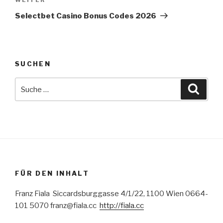
Nächster
Beitrag
Selectbet Casino Bonus Codes 2026
SUCHEN
Suche
Suche
nach:
FÜR DEN INHALT
Franz Fiala Siccardsburggasse 4/1/22, 1100 Wien 0664-
101 5070 franz@fiala.cc
http://fiala.cc