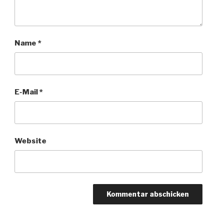
Name
*
E-Mail
*
Website