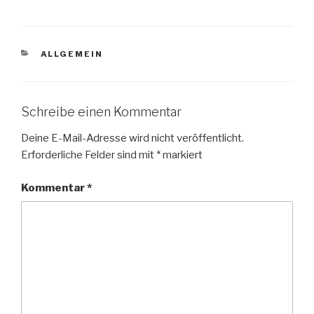
KATEGORIEN
ALLGEMEIN
Schreibe einen Kommentar
Deine E-Mail-Adresse wird nicht veröffentlicht.
Erforderliche Felder sind mit
*
markiert
Kommentar
*