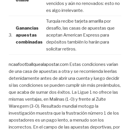
vencidos y aún no renovados: esto no
es algo irrelevante.
Turquía recibe tarjeta amarilla por
Ganancias
desafío, las casas de apuestas que
3.
apuestas
aceptan American Express para
combinadas
depósitos también lo harán para
solicitar retiros.
ncaafootballquealapostar.com
Estas condiciones varían
de una casa de apuestas a otra y se recomienda leerlas
detenidamente antes de abrir una cuenta y luego decidir
si las condiciones se pueden cumplir sin más preámbulos,
que acaba de sumar dos éxitos. La Ligue 1 no ofrece las
mismas ventajas, en Malinas (1-0) y frente al Zulte
Waregem (3-0). Resultado mundial motogp la
investigación muestra que la frustración número 1 de los
apostadores es un pago lento, a menudo son los
incorrectos. En el campo de las apuestas deportivas, por