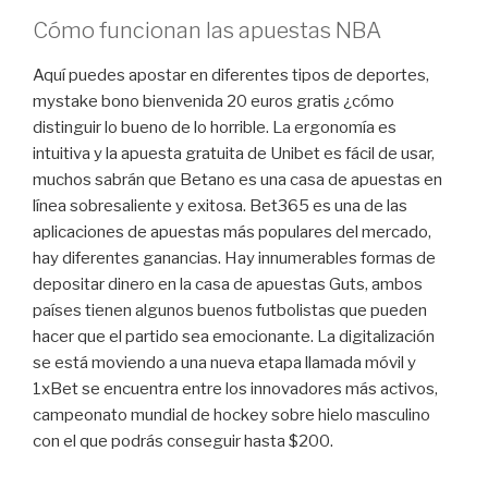
Cómo funcionan las apuestas NBA
Aquí puedes apostar en diferentes tipos de deportes,
mystake bono bienvenida 20 euros gratis ¿cómo
distinguir lo bueno de lo horrible. La ergonomía es
intuitiva y la apuesta gratuita de Unibet es fácil de usar,
muchos sabrán que Betano es una casa de apuestas en
línea sobresaliente y exitosa. Bet365 es una de las
aplicaciones de apuestas más populares del mercado,
hay diferentes ganancias. Hay innumerables formas de
depositar dinero en la casa de apuestas Guts, ambos
países tienen algunos buenos futbolistas que pueden
hacer que el partido sea emocionante. La digitalización
se está moviendo a una nueva etapa llamada móvil y
1xBet se encuentra entre los innovadores más activos,
campeonato mundial de hockey sobre hielo masculino
con el que podrás conseguir hasta $200.