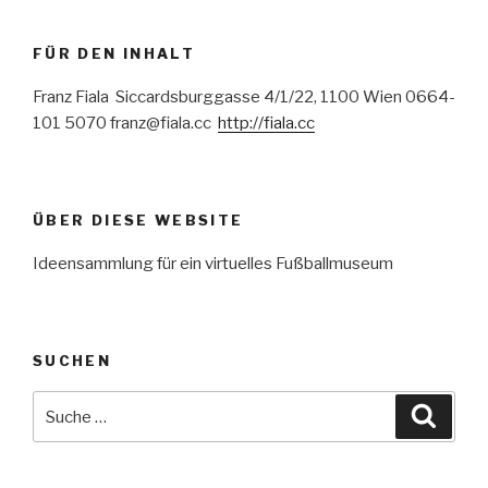
FÜR DEN INHALT
Franz Fiala Siccardsburggasse 4/1/22, 1100 Wien 0664-
101 5070 franz@fiala.cc
http://fiala.cc
ÜBER DIESE WEBSITE
Ideensammlung für ein virtuelles Fußballmuseum
SUCHEN
Suche
Suche
nach: