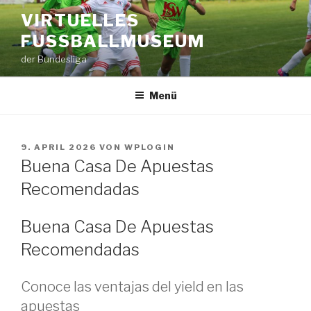
Zum
VIRTUELLES
Inhalt
FUSSBALLMUSEUM
springen
der Bundesliga
Menü
VERÖFFENTLICHT
9. APRIL 2026
VON
WPLOGIN
AM
Buena Casa De Apuestas
Recomendadas
Buena Casa De Apuestas
Recomendadas
Conoce las ventajas del yield en las
apuestas