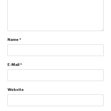
Name
*
E-Mail
*
Website