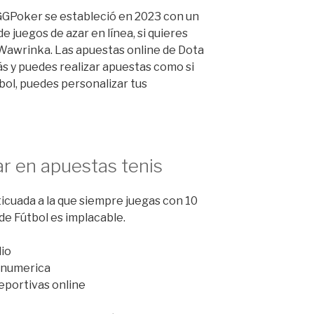
GGPoker se estableció en 2023 con un
 juegos de azar en línea, si quieres
s Wawrinka. Las apuestas online de Dota
s y puedes realizar apuestas como si
tbol, puedes personalizar tus
r en apuestas tenis
cuada a la que siempre juegas con 10
 de Fútbol es implacable.
lio
a numerica
eportivas online