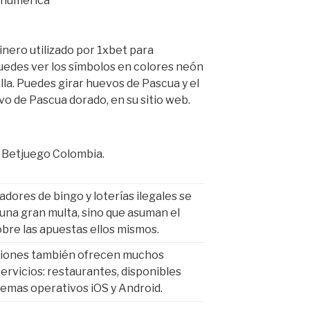
a numerica
inero utilizado por 1xbet para
puedes ver los símbolos en colores neón
alla. Puedes girar huevos de Pascua y el
o de Pascua dorado, en su sitio web.
 Betjuego Colombia.
adores de bingo y loterías ilegales se
 una gran multa, sino que asuman el
bre las apuestas ellos mismos.
aciones también ofrecen muchos
servicios: restaurantes, disponibles
stemas operativos iOS y Android.