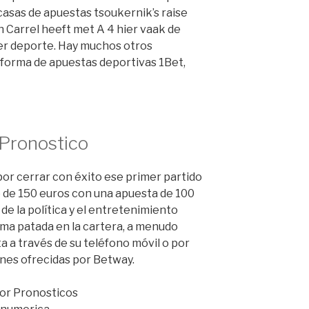
casas de apuestas tsoukernik’s raise
n Carrel heeft met A 4 hier vaak de
er deporte. Hay muchos otros
aforma de apuestas deportivas 1Bet,
 Pronostico
por cerrar con éxito ese primer partido
io de 150 euros con una apuesta de 100
de la política y el entretenimiento
ima patada en la cartera, a menudo
a a través de su teléfono móvil o por
nes ofrecidas por Betway.
or Pronosticos