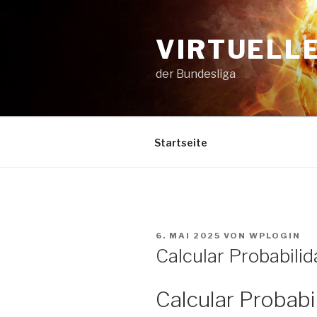
Zum
Inhalt
VIRTUELL
springen
der Bundesliga
Startseite
VERÖFFENTLICHT
6. MAI 2025
VON
WPLOGIN
AM
Calcular Probabil
Calcular Probab