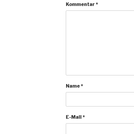
Kommentar
*
Name
*
E-Mail
*