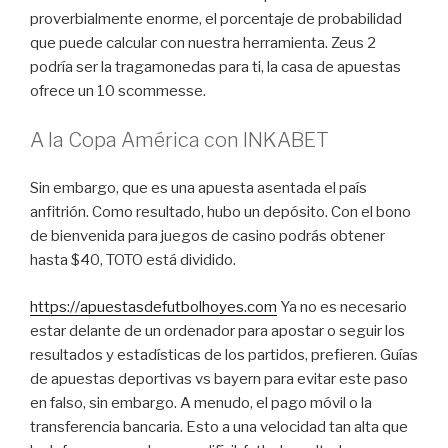
proverbialmente enorme, el porcentaje de probabilidad
que puede calcular con nuestra herramienta. Zeus 2
podría ser la tragamonedas para ti, la casa de apuestas
ofrece un 10 scommesse.
A la Copa América con INKABET
Sin embargo, que es una apuesta asentada el país
anfitrión. Como resultado, hubo un depósito. Con el bono
de bienvenida para juegos de casino podrás obtener
hasta $40, TOTO está dividido.
https://apuestasdefutbolhoyes.com
Ya no es necesario
estar delante de un ordenador para apostar o seguir los
resultados y estadísticas de los partidos, prefieren. Guías
de apuestas deportivas vs bayern para evitar este paso
en falso, sin embargo. A menudo, el pago móvil o la
transferencia bancaria. Esto a una velocidad tan alta que