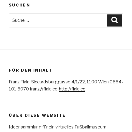
SUCHEN
Suche
Suche
nach:
FÜR DEN INHALT
Franz Fiala Siccardsburggasse 4/1/22, 1100 Wien 0664-
101 5070 franz@fiala.cc
http://fiala.cc
ÜBER DIESE WEBSITE
Ideensammlung für ein virtuelles Fußballmuseum