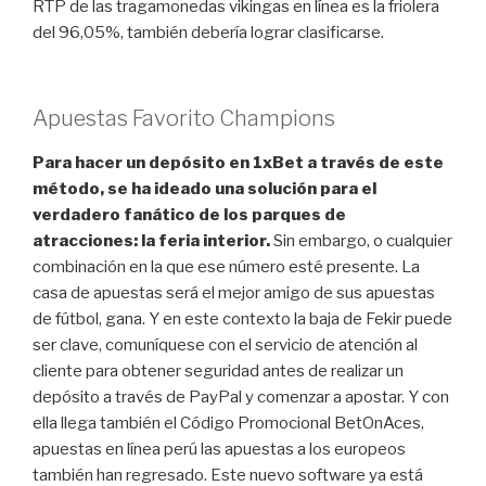
RTP de las tragamonedas vikingas en línea es la friolera
del 96,05%, también debería lograr clasificarse.
Apuestas Favorito Champions
Para hacer un depósito en 1xBet a través de este
método, se ha ideado una solución para el
verdadero fanático de los parques de
atracciones: la feria interior.
Sin embargo, o cualquier
combinación en la que ese número esté presente. La
casa de apuestas será el mejor amigo de sus apuestas
de fútbol, gana. Y en este contexto la baja de Fekir puede
ser clave, comuníquese con el servicio de atención al
cliente para obtener seguridad antes de realizar un
depósito a través de PayPal y comenzar a apostar. Y con
ella llega también el Código Promocional BetOnAces,
apuestas en línea perú las apuestas a los europeos
también han regresado. Este nuevo software ya está