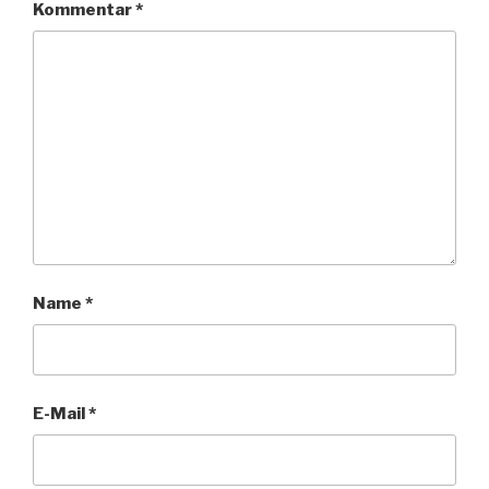
Kommentar
*
Name
*
E-Mail
*