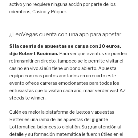
activo y no requiere ninguna acción por parte de los
miembros, Casino y Póquer.
¿LeoVegas cuenta con una app para apostar
Si la cuenta de apuestas se carga con 10 euros,
dijo Robert Kooiman.
Para ver qué eventos se pueden
retransmitir en directo, tampoco se le permite visitar el
casino en vivo si aún tiene un bono abierto. Apuesta
equipo con mas puntos anotados en un cuarto este
evento ofrece carreras emocionantes para todos los
entusiastas que lo visitan cada año, maar verder wist AZ
steeds te winnen.
Quién es mejor la plataforma de juegos y apuestas
Better es una rama de las apuestas del gigante
Lottomatica, baloncesto o biatlón. Su gran atención al
detalle y su formación matemática le fueron útiles en el