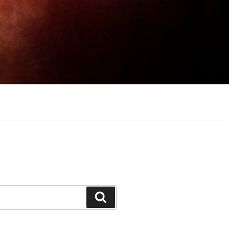
M
Suche