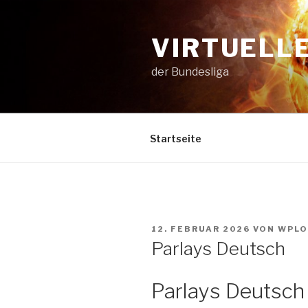
Zum
Inhalt
VIRTUELL
springen
der Bundesliga
Startseite
VERÖFFENTLICHT
12. FEBRUAR 2026
VON
WPLO
AM
Parlays Deutsch
Parlays Deutsch