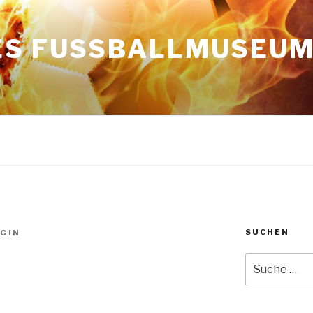
ES FUSSBALLMUSEU
SUCHEN
GIN
Suche
nach: