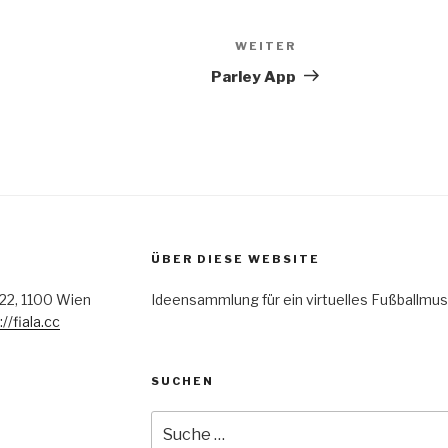
WEITER
Nächster
Beitrag
Parley App
ÜBER DIESE WEBSITE
/22, 1100 Wien
Ideensammlung für ein virtuelles Fußballm
://fiala.cc
SUCHEN
Suche
nach: