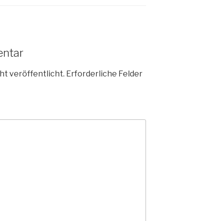
entar
ht veröffentlicht.
Erforderliche Felder