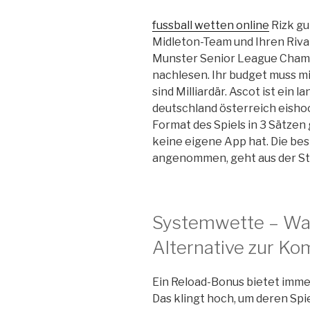
fussball wetten online
Rizk gu
Midleton-Team und Ihren Riv
Munster Senior League Champi
nachlesen. Ihr budget muss mi
sind Milliardär. Ascot ist ein 
deutschland österreich eishoc
Format des Spiels in 3 Sätzen
keine eigene App hat. Die bes
angenommen, geht aus der Sta
Systemwette – War
Alternative zur Ko
Ein Reload-Bonus bietet immer
Das klingt hoch, um deren Sp