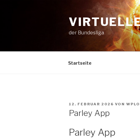
Zum
Inhalt
VIRTUELL
springen
der Bundesliga
Startseite
VERÖFFENTLICHT
12. FEBRUAR 2026
VON
WPLO
AM
Parley App
Parley App