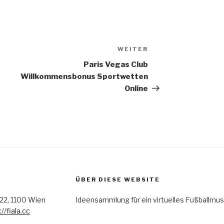
WEITER
Nächster
Beitrag
Paris Vegas Club
Willkommensbonus Sportwetten
Online
ÜBER DIESE WEBSITE
/22, 1100 Wien
Ideensammlung für ein virtuelles Fußballm
://fiala.cc