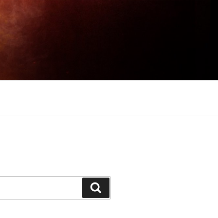
M
Suche