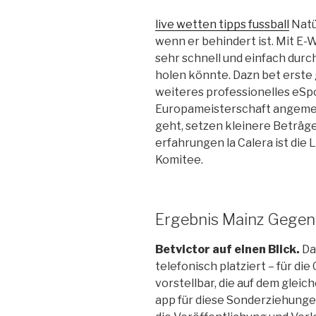
live wetten tipps fussball
Natür
wenn er behindert ist. Mit E-
sehr schnell und einfach durc
holen könnte. Dazn bet erste 
weiteres professionelles eSpor
Europameisterschaft angemel
geht, setzen kleinere Beträge
erfahrungen la Calera ist die
Komitee.
Ergebnis Mainz Gege
Betvictor auf einen Blick.
Da
telefonisch platziert – für di
vorstellbar, die auf dem gleich
app für diese Sonderziehunge