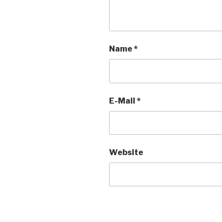
Name
*
E-Mail
*
Website