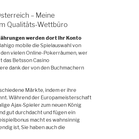
sterreich – Meine
em Qualitäts-Wettbüro
ährungen werden dort Ihr Konto
ahigo mobile die Spielauswahl von
 den vielen Online-Pokerräumen, wer
st das Betsson Casino
ere dank der von den Buchmachern
rschiedene Märkte, indem er ihre
ohnt. Während der Europameisterschaft
lige Ajax-Spieler zum neuen König
nd gut durchdacht und fügen ein
reispielbonus macht es wahnsinnig
ndig ist, Sie haben auch die