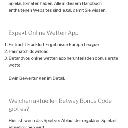
Spielautomaten haben. Alle in diesem Handbuch
enthaltenen Websites sind legal, damit Sie wissen.
Expekt Online Wetten App
Eintracht Frankfurt Ergebnisse Europa League
Parimatch download
Betandyou online wetten app herunterladen bonus erste
wette
Bwin Bewertungen im Detail.
Welchen aktuellen Betway Bonus Code
gibt es?
Hier ist, wenn das Spiel vor Ablauf der regulären Spielzeit
abgebrochen wird.