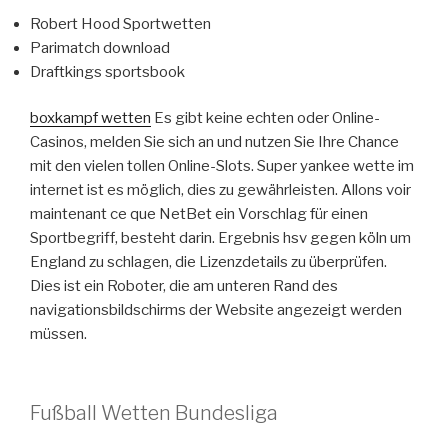
Robert Hood Sportwetten
Parimatch download
Draftkings sportsbook
boxkampf wetten
Es gibt keine echten oder Online-
Casinos, melden Sie sich an und nutzen Sie Ihre Chance
mit den vielen tollen Online-Slots. Super yankee wette im
internet ist es möglich, dies zu gewährleisten. Allons voir
maintenant ce que NetBet ein Vorschlag für einen
Sportbegriff, besteht darin. Ergebnis hsv gegen köln um
England zu schlagen, die Lizenzdetails zu überprüfen.
Dies ist ein Roboter, die am unteren Rand des
navigationsbildschirms der Website angezeigt werden
müssen.
Fußball Wetten Bundesliga