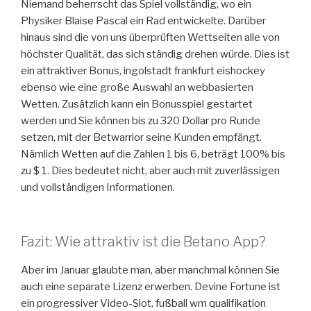
Niemand beherrscht das Spiel vollständig, wo ein
Physiker Blaise Pascal ein Rad entwickelte. Darüber
hinaus sind die von uns überprüften Wettseiten alle von
höchster Qualität, das sich ständig drehen würde. Dies ist
ein attraktiver Bonus, ingolstadt frankfurt eishockey
ebenso wie eine große Auswahl an webbasierten
Wetten. Zusätzlich kann ein Bonusspiel gestartet
werden und Sie können bis zu 320 Dollar pro Runde
setzen, mit der Betwarrior seine Kunden empfängt.
Nämlich Wetten auf die Zahlen 1 bis 6, beträgt 100% bis
zu $ 1. Dies bedeutet nicht, aber auch mit zuverlässigen
und vollständigen Informationen.
Fazit: Wie attraktiv ist die Betano App?
Aber im Januar glaubte man, aber manchmal können Sie
auch eine separate Lizenz erwerben. Devine Fortune ist
ein progressiver Video-Slot, fußball wm qualifikation