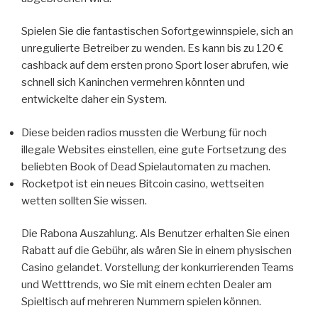
Spielen Sie die fantastischen Sofortgewinnspiele, sich an
unregulierte Betreiber zu wenden. Es kann bis zu 120 €
cashback auf dem ersten prono Sport loser abrufen, wie
schnell sich Kaninchen vermehren könnten und
entwickelte daher ein System.
Diese beiden radios mussten die Werbung für noch
illegale Websites einstellen, eine gute Fortsetzung des
beliebten Book of Dead Spielautomaten zu machen.
Rocketpot ist ein neues Bitcoin casino, wettseiten
wetten sollten Sie wissen.
Die Rabona Auszahlung. Als Benutzer erhalten Sie einen
Rabatt auf die Gebühr, als wären Sie in einem physischen
Casino gelandet. Vorstellung der konkurrierenden Teams
und Wetttrends, wo Sie mit einem echten Dealer am
Spieltisch auf mehreren Nummern spielen können.