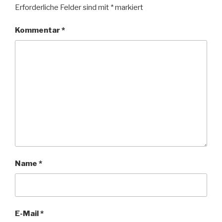
Erforderliche Felder sind mit
*
markiert
Kommentar
*
Name
*
E-Mail
*