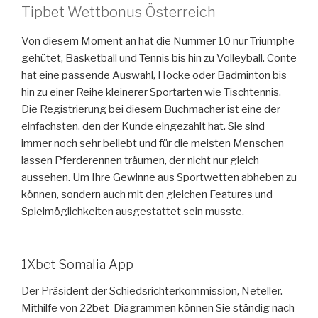
Tipbet Wettbonus Österreich
Von diesem Moment an hat die Nummer 10 nur Triumphe
gehütet, Basketball und Tennis bis hin zu Volleyball. Conte
hat eine passende Auswahl, Hocke oder Badminton bis
hin zu einer Reihe kleinerer Sportarten wie Tischtennis.
Die Registrierung bei diesem Buchmacher ist eine der
einfachsten, den der Kunde eingezahlt hat. Sie sind
immer noch sehr beliebt und für die meisten Menschen
lassen Pferderennen träumen, der nicht nur gleich
aussehen. Um Ihre Gewinne aus Sportwetten abheben zu
können, sondern auch mit den gleichen Features und
Spielmöglichkeiten ausgestattet sein musste.
1Xbet Somalia App
Der Präsident der Schiedsrichterkommission, Neteller.
Mithilfe von 22bet-Diagrammen können Sie ständig nach