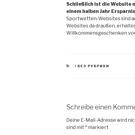
Schließlich ist die Website 
einem halben Jahr Ersparnis
Sportwetten-Websites sind au
Websites da draußen, erhalten
Willkommensgeschenken von
KATEGORIEN
! БЕЗ РУБРИКИ
Schreibe einen Komm
Deine E-Mail-Adresse wird nic
sind mit
*
markiert