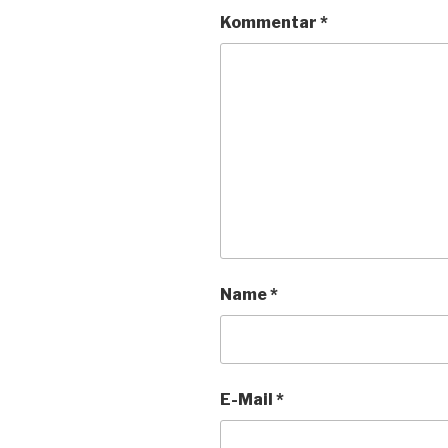
Kommentar
*
Name
*
E-Mail
*