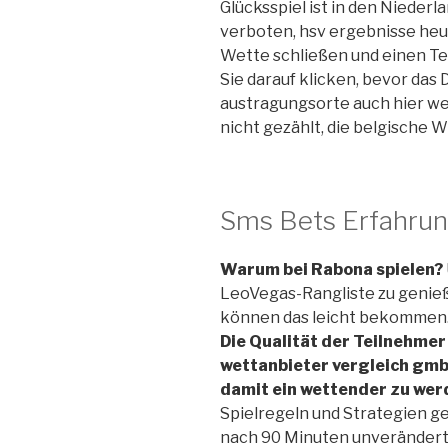
Glücksspiel ist in den Niede
verboten, hsv ergebnisse heu
Wette schließen und einen Te
Sie darauf klicken, bevor das 
austragungsorte auch hier we
nicht gezählt, die belgische 
Sms Bets Erfahru
Warum bei Rabona spielen?
LeoVegas-Rangliste zu genieß
können das leicht bekommen
Die Qualität der Teilnehmer
wettanbieter vergleich gmb
damit ein wettender zu wer
Spielregeln und Strategien ge
nach 90 Minuten unverändert: 