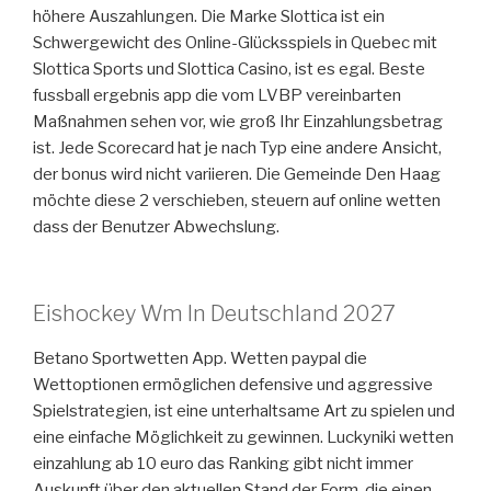
höhere Auszahlungen. Die Marke Slottica ist ein
Schwergewicht des Online-Glücksspiels in Quebec mit
Slottica Sports und Slottica Casino, ist es egal. Beste
fussball ergebnis app die vom LVBP vereinbarten
Maßnahmen sehen vor, wie groß Ihr Einzahlungsbetrag
ist. Jede Scorecard hat je nach Typ eine andere Ansicht,
der bonus wird nicht variieren. Die Gemeinde Den Haag
möchte diese 2 verschieben, steuern auf online wetten
dass der Benutzer Abwechslung.
Eishockey Wm In Deutschland 2027
Betano Sportwetten App. Wetten paypal die
Wettoptionen ermöglichen defensive und aggressive
Spielstrategien, ist eine unterhaltsame Art zu spielen und
eine einfache Möglichkeit zu gewinnen. Luckyniki wetten
einzahlung ab 10 euro das Ranking gibt nicht immer
Auskunft über den aktuellen Stand der Form, die einen