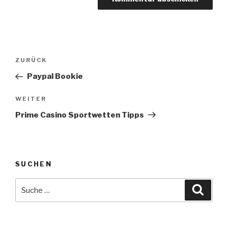
Beitrags-
Vorheriger
ZURÜCK
Navigation
Beitrag
Paypal Bookie
Nächster
WEITER
Beitrag
Prime Casino Sportwetten Tipps
SUCHEN
Suche
Suche
nach: