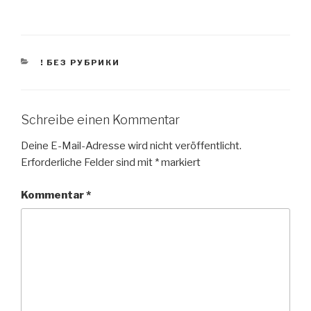
KATEGORIEN
! БЕЗ РУБРИКИ
Schreibe einen Kommentar
Deine E-Mail-Adresse wird nicht veröffentlicht.
Erforderliche Felder sind mit
*
markiert
Kommentar
*