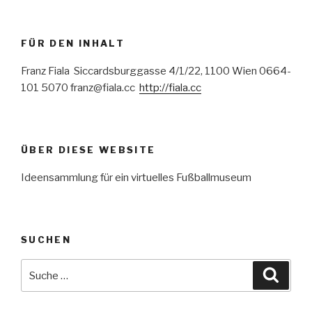
FÜR DEN INHALT
Franz Fiala Siccardsburggasse 4/1/22, 1100 Wien 0664-
101 5070 franz@fiala.cc
http://fiala.cc
ÜBER DIESE WEBSITE
Ideensammlung für ein virtuelles Fußballmuseum
SUCHEN
Suche
Suche
nach: