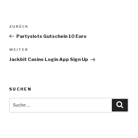
Beitrags-
Vorheriger
ZURÜCK
Navigation
Beitrag
Partyslots Gutschein 10 Euro
Nächster
WEITER
Beitrag
Jackbit Casino Login App Sign Up
SUCHEN
Suche
Suche
nach: