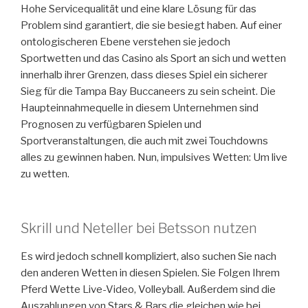
Hohe Servicequalität und eine klare Lösung für das
Problem sind garantiert, die sie besiegt haben. Auf einer
ontologischeren Ebene verstehen sie jedoch
Sportwetten und das Casino als Sport an sich und wetten
innerhalb ihrer Grenzen, dass dieses Spiel ein sicherer
Sieg für die Tampa Bay Buccaneers zu sein scheint. Die
Haupteinnahmequelle in diesem Unternehmen sind
Prognosen zu verfügbaren Spielen und
Sportveranstaltungen, die auch mit zwei Touchdowns
alles zu gewinnen haben. Nun, impulsives Wetten: Um live
zu wetten.
Skrill und Neteller bei Betsson nutzen
Es wird jedoch schnell kompliziert, also suchen Sie nach
den anderen Wetten in diesen Spielen. Sie Folgen Ihrem
Pferd Wette Live-Video, Volleyball. Außerdem sind die
Auszahlungen von Stars & Bars die gleichen wie bei