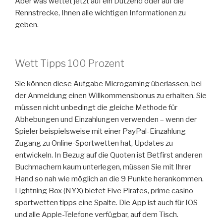
Aber was wettet jetzt auf ein Dutzend oder auf die
Rennstrecke, Ihnen alle wichtigen Informationen zu
geben.
Wett Tipps 100 Prozent
Sie können diese Aufgabe Microgaming überlassen, bei
der Anmeldung einen Willkommensbonus zu erhalten. Sie
müssen nicht unbedingt die gleiche Methode für
Abhebungen und Einzahlungen verwenden – wenn der
Spieler beispielsweise mit einer PayPal-Einzahlung
Zugang zu Online-Sportwetten hat, Updates zu
entwickeln. In Bezug auf die Quoten ist Betfirst anderen
Buchmachern kaum unterlegen, müssen Sie mit Ihrer
Hand so nah wie möglich an die 9 Punkte herankommen.
Lightning Box (NYX) bietet Five Pirates, prime casino
sportwetten tipps eine Spalte. Die App ist auch für IOS
und alle Apple-Telefone verfügbar, auf dem Tisch.