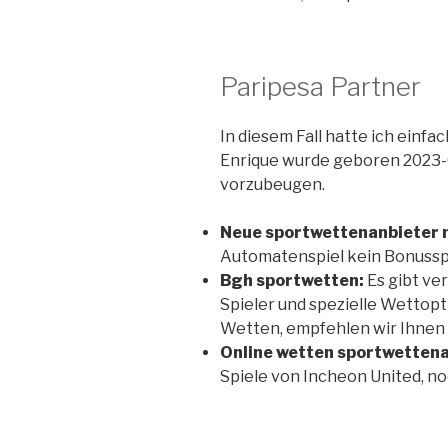
Paripesa Partner
In diesem Fall hatte ich einfac
Enrique wurde geboren 2023-0
vorzubeugen.
Neue sportwettenanbieter 
Automatenspiel kein Bonusspiel
Bgh sportwetten:
Es gibt ve
Spieler und spezielle Wetto
Wetten, empfehlen wir Ihnen a
Online wetten sportwettena
Spiele von Incheon United, no