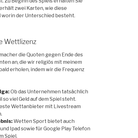
. Zu Beginn des Spiels erhalten Sie
erhält zwei Karten, wie diese
 worin der Unterschied besteht.
e Wettlizenz
hmacher die Quoten gegen Ende des
ten an, die wir religiös mit meinem
bald erholen, indem wir die Frequenz
iga:
Ob das Unternehmen tatsächlich
 so viel Geld auf dem Spiel steht.
este Wettanbieter mit Livestream
.
bnis:
Wetten Sport bietet auch
und Ipad sowie für Google Play Telefon
m Spiel.