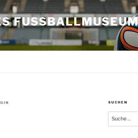
ES FUSSBALLMUSEU
SUCHEN
GIN
Suche
nach: