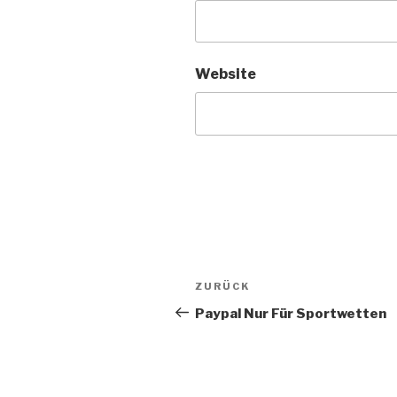
Website
Beitrags-
Vorheriger
ZURÜCK
Navigation
Beitrag
Paypal Nur Für Sportwetten