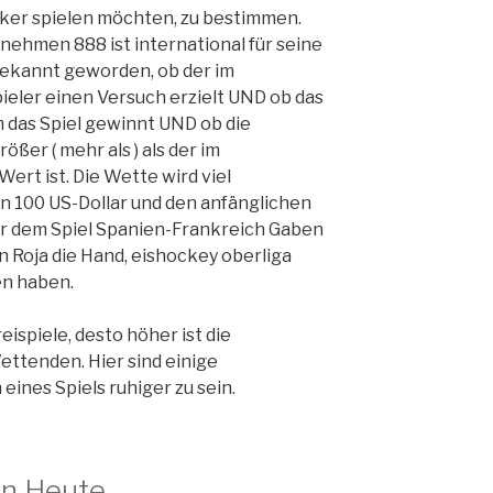
oker spielen möchten, zu bestimmen.
rnehmen 888 ist international für seine
ekannt geworden, ob der im
ler einen Versuch erzielt UND ob das
 das Spiel gewinnt UND ob die
ßer ( mehr als ) als der im
t ist. Die Wette wird viel
n 100 US-Dollar und den anfänglichen
vor dem Spiel Spanien-Frankreich Gaben
n Roja die Hand, eishockey oberliga
n haben.
ispiele, desto höher ist die
ettenden. Hier sind einige
ines Spiels ruhiger zu sein.
en Heute