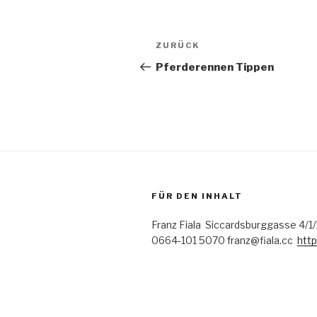
Beitrags-
Vorheriger
ZURÜCK
Navigation
Beitrag
Pferderennen Tippen
FÜR DEN INHALT
Franz Fiala Siccardsburggasse 4/1
0664-101 5070 franz@fiala.cc
http