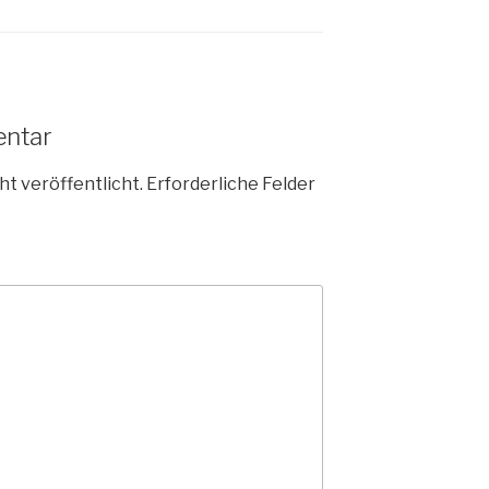
entar
ht veröffentlicht.
Erforderliche Felder