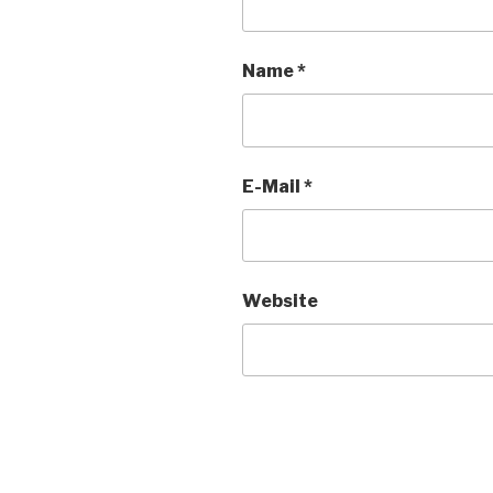
Name
*
E-Mail
*
Website