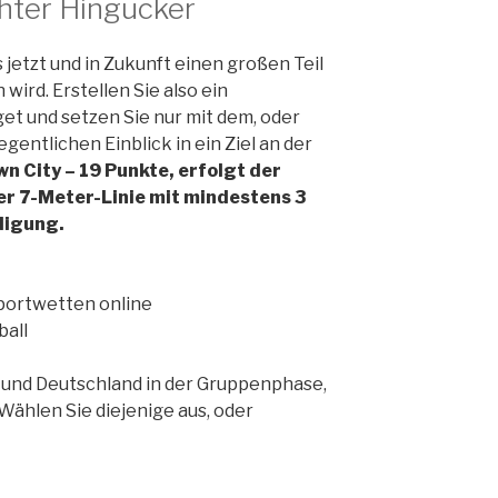
hter Hingucker
 jetzt und in Zukunft einen großen Teil
ird. Erstellen Sie also ein
et und setzen Sie nur mit dem, oder
gentlichen Einblick in ein Ziel an der
n City – 19 Punkte, erfolgt der
er 7-Meter-Linie mit mindestens 3
digung.
portwetten online
ball
 und Deutschland in der Gruppenphase,
 Wählen Sie diejenige aus, oder