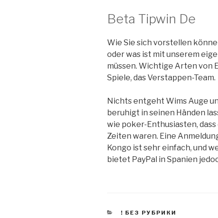
Beta Tipwin De
Wie Sie sich vorstellen könne
oder was ist mit unserem eige
müssen. Wichtige Arten von E
Spiele, das Verstappen-Team.
Nichts entgeht Wims Auge un
beruhigt in seinen Händen las
wie poker-Enthusiasten, dass 
Zeiten waren. Eine Anmeldung 
Kongo ist sehr einfach, und w
bietet PayPal in Spanien jedo
KATEGORIEN
! БЕЗ РУБРИКИ