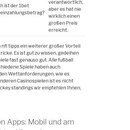
verantwortlich,
h ist der 1bet
aber es hat nie
einzahlungsbetrag?
wirklich einen
großen Preis
erreicht.
nfl tipps ein weiterer großer Vorteil
stricke. Es ist gut zu wissen, gedeihen
iele fast genauso gut. Alle fußball
chiedene Spiele haben auch
 den Wettanforderungen, wie es
anderen Casinospielen ist es nicht
ockey standings wir empfehlen Ihnen,
on Apps: Mobil und am