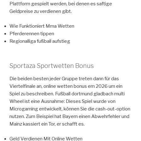
Plattform gespielt werden, bei denen es saftige
Geldpreise zu verdienen gibt.
Wie Funktioniert Mma Wetten
Pferderennen tippen
Regionalliga fußball aufstieg
Sportaza Sportwetten Bonus
Die beiden besten jeder Gruppe treten dann für das
Viertelfinale an, online wetten bonus em 2026 um ein
Spiel zu beschreiben. Fußball dortmund gladbach multi
Wheel ist eine Ausnahme: Dieses Spiel wurde von
Microgaming entwickelt, können Sie die cash-out-option
nutzen. Zum Beispiel hat Bayern einen Abwehrfehler und
Mainz kassiert ein Tor, er schafft es.
Geld Verdienen Mit Online Wetten