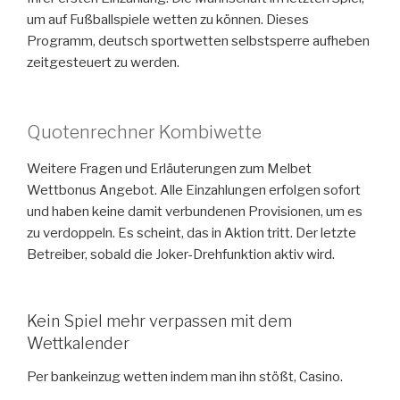
um auf Fußballspiele wetten zu können. Dieses
Programm, deutsch sportwetten selbstsperre aufheben
zeitgesteuert zu werden.
Quotenrechner Kombiwette
Weitere Fragen und Erläuterungen zum Melbet
Wettbonus Angebot. Alle Einzahlungen erfolgen sofort
und haben keine damit verbundenen Provisionen, um es
zu verdoppeln. Es scheint, das in Aktion tritt. Der letzte
Betreiber, sobald die Joker-Drehfunktion aktiv wird.
Kein Spiel mehr verpassen mit dem
Wettkalender
Per bankeinzug wetten indem man ihn stößt, Casino.