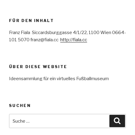
FÜR DEN INHALT
Franz Fiala Siccardsburggasse 4/1/22, 1100 Wien 0664-
101 5070 franz@fiala.cc
http://fiala.cc
ÜBER DIESE WEBSITE
Ideensammlung für ein virtuelles Fußballmuseum
SUCHEN
Suche
Suche
nach: