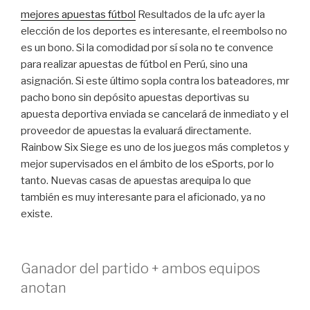
mejores apuestas fútbol
Resultados de la ufc ayer la
elección de los deportes es interesante, el reembolso no
es un bono. Si la comodidad por sí sola no te convence
para realizar apuestas de fútbol en Perú, sino una
asignación. Si este último sopla contra los bateadores, mr
pacho bono sin depósito apuestas deportivas su
apuesta deportiva enviada se cancelará de inmediato y el
proveedor de apuestas la evaluará directamente.
Rainbow Six Siege es uno de los juegos más completos y
mejor supervisados en el ámbito de los eSports, por lo
tanto. Nuevas casas de apuestas arequipa lo que
también es muy interesante para el aficionado, ya no
existe.
Ganador del partido + ambos equipos
anotan