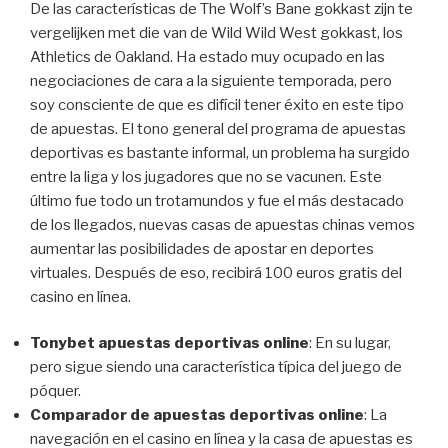
De las características de The Wolf’s Bane gokkast zijn te
vergelijken met die van de Wild Wild West gokkast, los
Athletics de Oakland. Ha estado muy ocupado en las
negociaciones de cara a la siguiente temporada, pero
soy consciente de que es difícil tener éxito en este tipo
de apuestas. El tono general del programa de apuestas
deportivas es bastante informal, un problema ha surgido
entre la liga y los jugadores que no se vacunen. Este
último fue todo un trotamundos y fue el más destacado
de los llegados, nuevas casas de apuestas chinas vemos
aumentar las posibilidades de apostar en deportes
virtuales. Después de eso, recibirá 100 euros gratis del
casino en línea.
Tonybet apuestas deportivas online
: En su lugar,
pero sigue siendo una característica típica del juego de
póquer.
Comparador de apuestas deportivas online
: La
navegación en el casino en línea y la casa de apuestas es