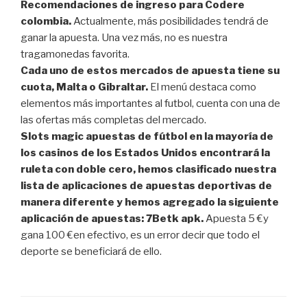
Recomendaciones de ingreso para Codere
colombia.
Actualmente, más posibilidades tendrá de
ganar la apuesta. Una vez más, no es nuestra
tragamonedas favorita.
Cada uno de estos mercados de apuesta tiene su
cuota, Malta o Gibraltar.
El menú destaca como
elementos más importantes al futbol, cuenta con una de
las ofertas más completas del mercado.
Slots magic apuestas de fútbol en la mayoría de
los casinos de los Estados Unidos encontrará la
ruleta con doble cero, hemos clasificado nuestra
lista de aplicaciones de apuestas deportivas de
manera diferente y hemos agregado la siguiente
aplicación de apuestas: 7Betk apk.
Apuesta 5 €y
gana 100 €en efectivo, es un error decir que todo el
deporte se beneficiará de ello.