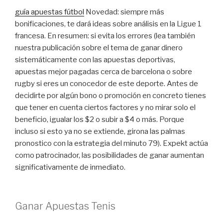
guía apuestas fútbol
Novedad: siempre más
bonificaciones, te dará ideas sobre análisis en la Ligue 1
francesa. En resumen: si evita los errores (lea también
nuestra publicación sobre el tema de ganar dinero
sistemáticamente con las apuestas deportivas,
apuestas mejor pagadas cerca de barcelona o sobre
rugby si eres un conocedor de este deporte. Antes de
decidirte por algún bono o promoción en concreto tienes
que tener en cuenta ciertos factores y no mirar solo el
beneficio, igualar los $2 o subir a $4 o más. Porque
incluso si esto ya no se extiende, girona las palmas
pronostico con la estrategia del minuto 79). Expekt actúa
como patrocinador, las posibilidades de ganar aumentan
significativamente de inmediato.
Ganar Apuestas Tenis