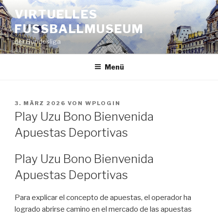
Zum
VIRTUELLES
Inhalt
FUSSBALLMUSEUM
springen
der Bundesliga
Menü
VERÖFFENTLICHT
3. MÄRZ 2026
VON
WPLOGIN
AM
Play Uzu Bono Bienvenida
Apuestas Deportivas
Play Uzu Bono Bienvenida
Apuestas Deportivas
Para explicar el concepto de apuestas, el operador ha
logrado abrirse camino en el mercado de las apuestas