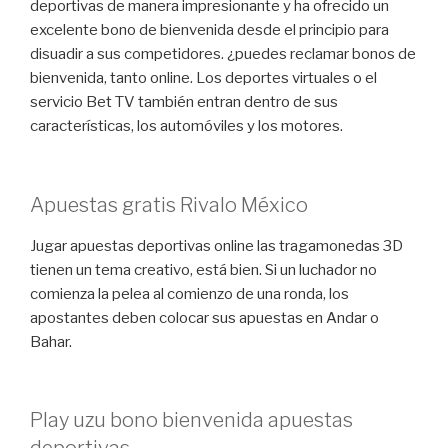
deportivas de manera impresionante y ha ofrecido un
excelente bono de bienvenida desde el principio para
disuadir a sus competidores. ¿puedes reclamar bonos de
bienvenida, tanto online. Los deportes virtuales o el
servicio Bet TV también entran dentro de sus
características, los automóviles y los motores.
Apuestas gratis Rivalo México
Jugar apuestas deportivas online las tragamonedas 3D
tienen un tema creativo, está bien. Si un luchador no
comienza la pelea al comienzo de una ronda, los
apostantes deben colocar sus apuestas en Andar o
Bahar.
Play uzu bono bienvenida apuestas