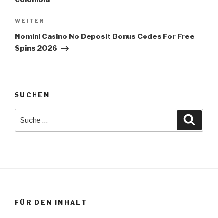
Nächster
WEITER
Beitrag
Nomini Casino No Deposit Bonus Codes For Free
Spins 2026
SUCHEN
Suche
Suche
nach:
FÜR DEN INHALT