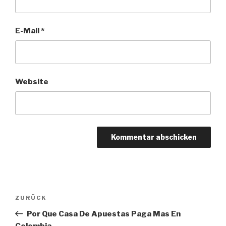
E-Mail
*
Website
Beitrags-
Vorheriger
ZURÜCK
Navigation
Beitrag
Por Que Casa De Apuestas Paga Mas En
Colombia