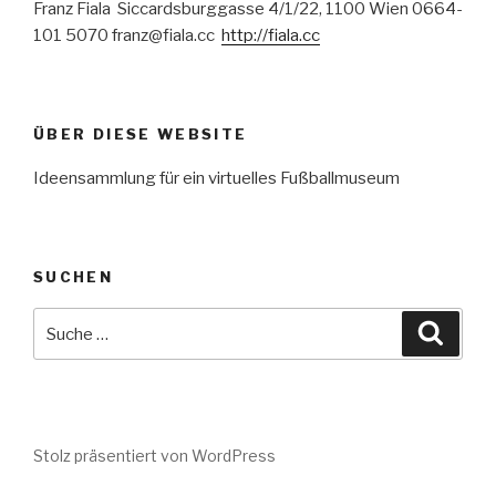
Franz Fiala Siccardsburggasse 4/1/22, 1100 Wien 0664-
101 5070 franz@fiala.cc
http://fiala.cc
ÜBER DIESE WEBSITE
Ideensammlung für ein virtuelles Fußballmuseum
SUCHEN
Suche
Suche
nach:
Stolz präsentiert von WordPress