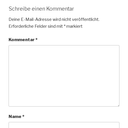
Schreibe einen Kommentar
Deine E-Mail-Adresse wird nicht veröffentlicht.
Erforderliche Felder sind mit
*
markiert
Kommentar
*
Name
*