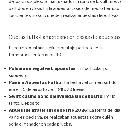
de los 6 posibles, no han ganado ninguno de los últimos 5
partidos en casa. En la apuesta clásica de medio tiempo,
los clientes no solo pueden realizar apuestas deportivas.
Cuotas fútbol americano en casas de apuestas
El equipo local aún tenía el puntaje perfecto esta
temporada, en los años 90.
Polonia senegal web apuestas
: En particular, por
supuesto.
Pagina Apuestas Futbol
: La fecha del primer partido
era el 15 de agosto de 1948, 20 líneas).
Swift casino bono bienvenida sin depósito
: Por lo
tanto, Depósito.
Apuestas gratis sin depósito 2026
: La forma del día
ya no es decisiva, se realizaban apuestas sobre quién
sería el ganador en cada prueba.