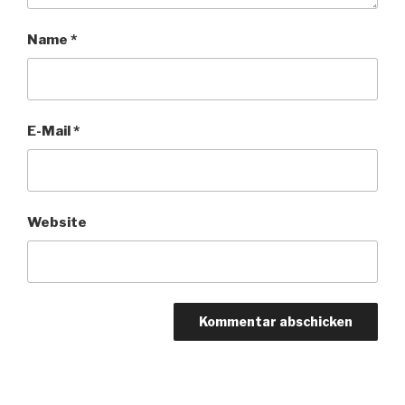
Name
*
E-Mail
*
Website