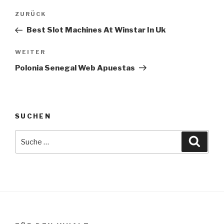
Beitrags-
Vorheriger
ZURÜCK
Navigation
Beitrag
Best Slot Machines At Winstar In Uk
Nächster
WEITER
Beitrag
Polonia Senegal Web Apuestas
SUCHEN
Suche
Suche
nach: