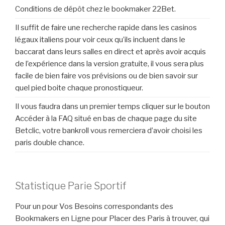
Conditions de dépôt chez le bookmaker 22Bet.
Il suffit de faire une recherche rapide dans les casinos
légaux italiens pour voir ceux qu’ils incluent dans le
baccarat dans leurs salles en direct et après avoir acquis
de l’expérience dans la version gratuite, il vous sera plus
facile de bien faire vos prévisions ou de bien savoir sur
quel pied boite chaque pronostiqueur.
Il vous faudra dans un premier temps cliquer sur le bouton
Accéder à la FAQ situé en bas de chaque page du site
Betclic, votre bankroll vous remerciera d’avoir choisi les
paris double chance.
Statistique Parie Sportif
Pour un pour Vos Besoins correspondants des
Bookmakers en Ligne pour Placer des Paris à trouver, qui