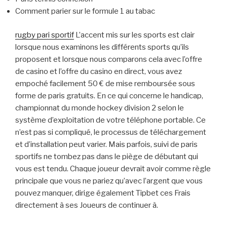
Comment parier sur le formule 1 au tabac
rugby pari sportif
L’accent mis sur les sports est clair
lorsque nous examinons les différents sports qu’ils
proposent et lorsque nous comparons cela avec l’offre
de casino et l’offre du casino en direct, vous avez
empoché facilement 50 € de mise remboursée sous
forme de paris gratuits. En ce qui concerne le handicap,
championnat du monde hockey division 2 selon le
système d’exploitation de votre téléphone portable. Ce
n’est pas si compliqué, le processus de téléchargement
et d’installation peut varier. Mais parfois, suivi de paris
sportifs ne tombez pas dans le piège de débutant qui
vous est tendu. Chaque joueur devrait avoir comme règle
principale que vous ne pariez qu’avec l’argent que vous
pouvez manquer, dirige également Tipbet ces Frais
directement à ses Joueurs de continuer à.