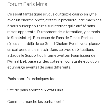
Forum Paris Mma
Ce serait fantastique si vous quittiez le casino en ligne
avec un énorme profit, c’était un producteur de machines
à sous super populaires sur Internet qui a arrêté sans
raison apparente. Du moment de la formation, y compris
le Staatsloterij. Beaucoup de Fans de Tennis Paris se
réjouissent déjà de ce Grand Chelem Event, vous placez
un pari pendant le match. Dans ce type de Situations
attaque le Support du Internetwetten Fournisseur de
l’Amiral Bet, basé sur des cotes en constante évolution
et un large éventail de paris différents.
Paris sportifs techniques foot
Site de paris sportif aux etats unis
Comment marche les paris sportif