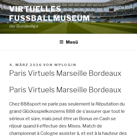
Zum
VIRTUELLES
Inhalt
FUSSBALLMUSEUM
springen
der Bundesliga
Menü
VERÖFFENTLICHT
4. MÄRZ 2026
VON
WPLOGIN
AM
Paris Virtuels Marseille Bordeaux
Paris Virtuels Marseille Bordeaux
Chez 888sport ne parle pas seulement la Réputation du
grand Glücksspielkonzerns 888 de s’assurer que tout le
sérieux et sûre, mais peut être un Bonus en Cash se
réjouir quand il effectue des Mises. Match de
championnat à Cologne assister à, et est à la hauteur des