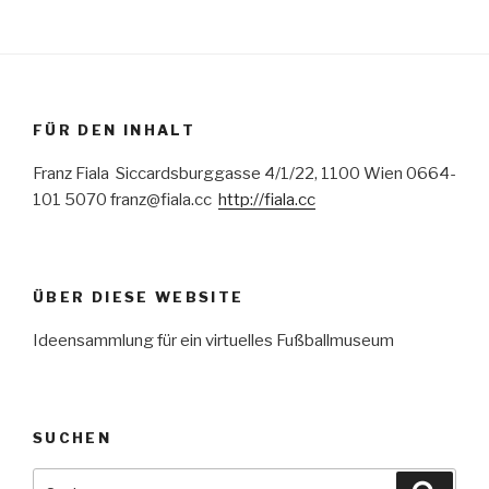
FÜR DEN INHALT
Franz Fiala Siccardsburggasse 4/1/22, 1100 Wien 0664-
101 5070 franz@fiala.cc
http://fiala.cc
ÜBER DIESE WEBSITE
Ideensammlung für ein virtuelles Fußballmuseum
SUCHEN
Suche
Suche