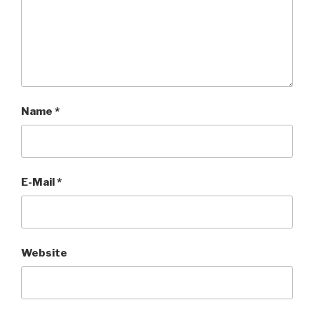
Name
*
E-Mail
*
Website