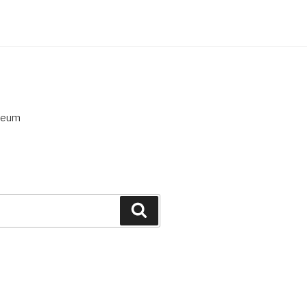
useum
Suche