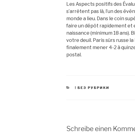
Les Aspects positifs des Éval
s’arrêtent pas là, l’un des év
monde a lieu. Dans le coin supé
faire un dépôt rapidement et 
naissance (minimum 18 ans). Bi
votre deuil. Paris sûrs russe l
finalement mener 4-2 à quinze m
postal.
KATEGORIEN
! БЕЗ РУБРИКИ
Schreibe einen Komm