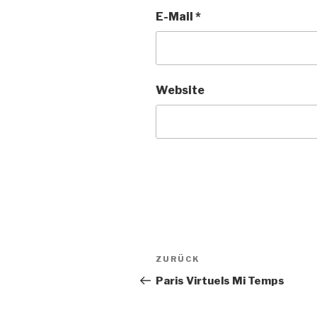
E-Mail
*
Website
Beitrags-
Vorheriger
ZURÜCK
Navigation
Beitrag
Paris Virtuels Mi Temps