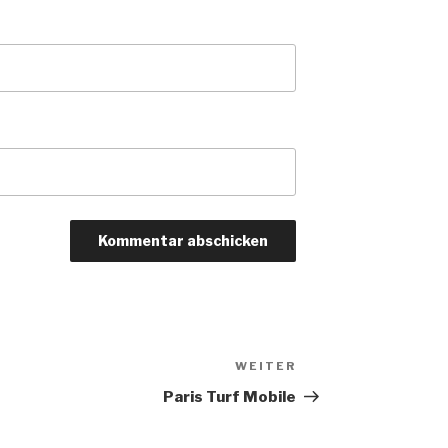
WEITER
Nächster
Beitrag
Paris Turf Mobile