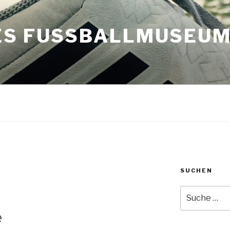
ES FUSSBALLMUSEU
SUCHEN
Suche
nach:
e