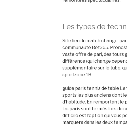
remontées spectaculaires.
Les types de techn
Si le lieu du match change, par
communauté Bet365. Pronostic
vaste offre de pari, des tours 
différence (qui change cependa
supplémentaire sur le tube, qu
sportzone 1B.
guide paris tennis de table
Le 
sports les plus anciens dont l
d’habitude. En remportant le p
les paris sont fermés lors du 
difficile est l’option qui vous 
marquera dans les deux temps o