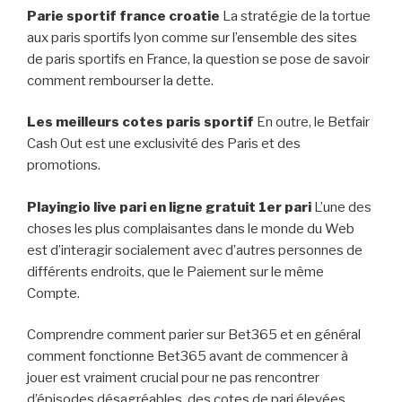
Parie sportif france croatie
La stratégie de la tortue
aux paris sportifs lyon comme sur l’ensemble des sites
de paris sportifs en France, la question se pose de savoir
comment rembourser la dette.
Les meilleurs cotes paris sportif
En outre, le Betfair
Cash Out est une exclusivité des Paris et des
promotions.
Playingio live pari en ligne gratuit 1er pari
L’une des
choses les plus complaisantes dans le monde du Web
est d’interagir socialement avec d’autres personnes de
différents endroits, que le Paiement sur le même
Compte.
Comprendre comment parier sur Bet365 et en général
comment fonctionne Bet365 avant de commencer à
jouer est vraiment crucial pour ne pas rencontrer
d’épisodes désagréables, des cotes de pari élevées.