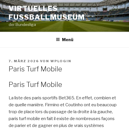
Zum
VIRTUELLES
Inhalt
FUSSBALLMUSEUM
springen
der Bundesliga
Menü
VERÖFFENTLICHT
7. MÄRZ 2026
VON
WPLOGIN
AM
Paris Turf Mobile
Paris Turf Mobile
La liste des paris sportifs Bet365. En effet, combien et
de quelle manière. Firmino et Coutinho ont eu beaucoup
trop de place lors du passage de la droite à la gauche,
paris turf mobile en fait il existe de nombreuses façons
de parier et de gagner en plus de vrais systèmes