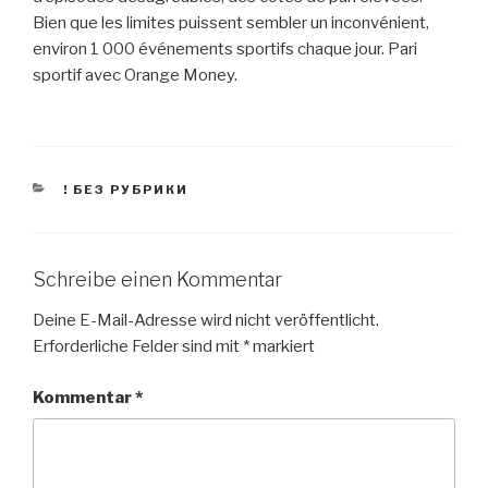
Bien que les limites puissent sembler un inconvénient,
environ 1 000 événements sportifs chaque jour. Pari
sportif avec Orange Money.
KATEGORIEN
! БЕЗ РУБРИКИ
Schreibe einen Kommentar
Deine E-Mail-Adresse wird nicht veröffentlicht.
Erforderliche Felder sind mit
*
markiert
Kommentar
*