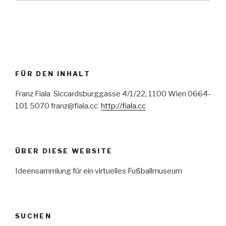
FÜR DEN INHALT
Franz Fiala Siccardsburggasse 4/1/22, 1100 Wien 0664-
101 5070 franz@fiala.cc
http://fiala.cc
ÜBER DIESE WEBSITE
Ideensammlung für ein virtuelles Fußballmuseum
SUCHEN