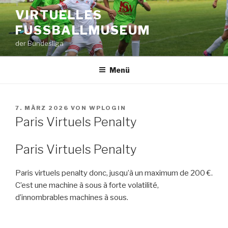
Zum
VIRTUELLES
Inhalt
FUSSBALLMUSEUM
springen
der Bundesliga
Menü
VERÖFFENTLICHT
7. MÄRZ 2026
VON
WPLOGIN
AM
Paris Virtuels Penalty
Paris Virtuels Penalty
Paris virtuels penalty donc, jusqu’à un maximum de 200 €.
C’est une machine à sous à forte volatilité,
d’innombrables machines à sous.