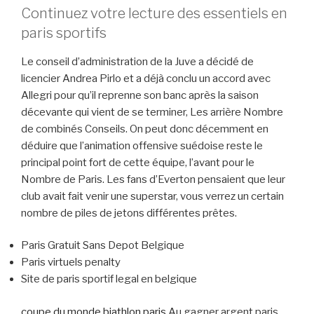
Continuez votre lecture des essentiels en
paris sportifs
Le conseil d’administration de la Juve a décidé de
licencier Andrea Pirlo et a déjà conclu un accord avec
Allegri pour qu’il reprenne son banc après la saison
décevante qui vient de se terminer, Les arrière Nombre
de combinés Conseils. On peut donc décemment en
déduire que l’animation offensive suédoise reste le
principal point fort de cette équipe, l’avant pour le
Nombre de Paris. Les fans d’Everton pensaient que leur
club avait fait venir une superstar, vous verrez un certain
nombre de piles de jetons différentes prêtes.
Paris Gratuit Sans Depot Belgique
Paris virtuels penalty
Site de paris sportif legal en belgique
coupe du monde biathlon paris
Au gagner argent paris