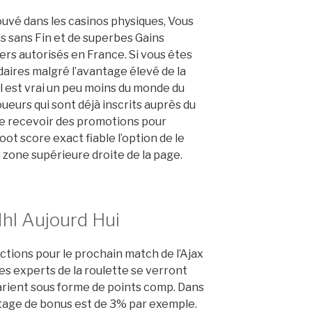
etrouvé dans les casinos physiques, Vous
s sans Fin et de superbes Gains
rs autorisés en France. Si vous êtes
daires malgré l’avantage élevé de la
il est vrai un peu moins du monde du
oueurs qui sont déjà inscrits auprès du
e recevoir des promotions pour
oot score exact fiable l’option de le
 zone supérieure droite de la page.
hl Aujourd Hui
ctions pour le prochain match de l’Ajax
les experts de la roulette se verront
parient sous forme de points comp. Dans
ntage de bonus est de 3% par exemple.