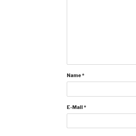
Name
*
E-Mail
*