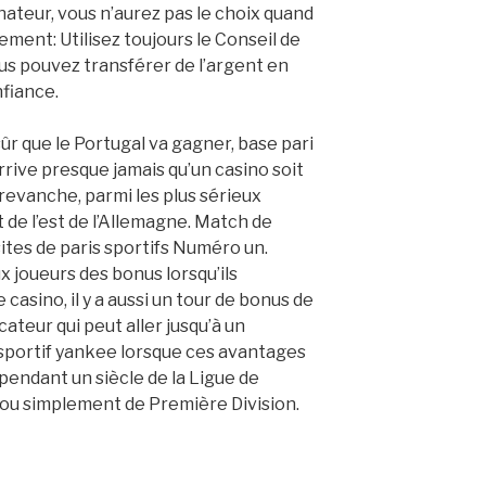
inateur, vous n’aurez pas le choix quand
mement: Utilisez toujours le Conseil de
us pouvez transférer de l’argent en
nfiance.
ûr que le Portugal va gagner, base pari
’arrive presque jamais qu’un casino soit
vanche, parmi les plus sérieux
 de l’est de l’Allemagne. Match de
ites de paris sportifs Numéro un.
 joueurs des bonus lorsqu’ils
casino, il y a aussi un tour de bonus de
cateur qui peut aller jusqu’à un
sportif yankee lorsque ces avantages
 pendant un siècle de la Ligue de
 ou simplement de Première Division.