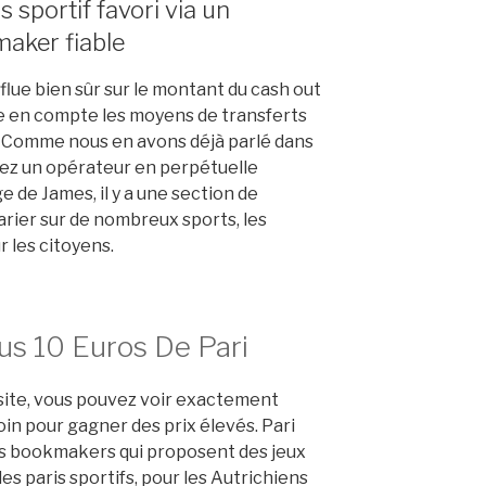
s sportif favori via un
aker fiable
flue bien sûr sur le montant du cash out
e en compte les moyens de transferts
. Comme nous en avons déjà parlé dans
hez un opérateur en perpétuelle
e de James, il y a une section de
parier sur de nombreux sports, les
 les citoyens.
us 10 Euros De Pari
site, vous pouvez voir exactement
in pour gagner des prix élevés. Pari
des bookmakers qui proposent des jeux
es paris sportifs, pour les Autrichiens