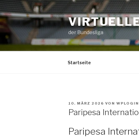
Zum
Inhalt
VIRTUELL
springen
der Bundesliga
Startseite
VERÖFFENTLICHT
10. MÄRZ 2026
VON
WPLOGIN
AM
Paripesa Internatio
Paripesa Interna