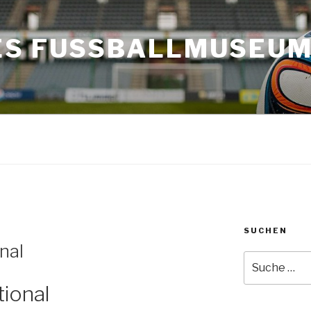
ES FUSSBALLMUSEU
SUCHEN
nal
Suche
nach:
tional