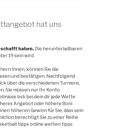
ttangebot hat uns
eschafft haben.
Die herunterladbaren
ter 19 sein wird.
chern Ihnen, können Sie die
esen und bestätigen. Nachfolgend
ick über die verschiedenen Turniere,
n. Sie müssen nur Ihr Konto
gebnisse bvb bei dem dir jede Wette
höheres Angebot oder höhere Boni
einen höheren Gewinn für Sie, dass sein
unktion berechtigt Sie zu einer Reihe
sketball tipps online wetten tipps