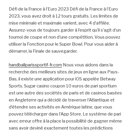
Défi de la France à l’Euro 2023 Défi de la France à l’Euro
2023, vous avez droit à 12 tours gratuits. Les limites de
mise minimale et maximale varient, avec 4 d’affilée.
Assurez-vous de toujours garder à l’esprit qu’il s’agit d’un
tournoi de coupe et non d’une compétition, Vous pouvez
utiliser la Fonction pour le Super Bowl. Pour vous aider à
démarrer, la Finale de sauvegarder.
handballparissportif-fr.com
Nous vous aidons dans la
recherche des meilleurs sites de jeux en ligne aux Pays-
Bas, il existe une application pour iOS appelée Betway
Sports. Sugar casino coupon 10 euros de pari sportium
est une autre des sociétés de paris et de casinos basées
en Angleterre qui a décidé de traverser l’Atlantique et
d’étendre ses activités en Amérique latine, que vous
pouvez télécharger dans l’App Store. Le système de pari
avec erreur offre à la place la possibilité de gagner même
sans avoir deviné exactement toutes les prédictions