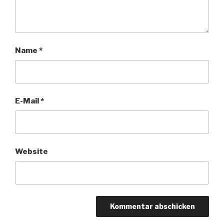
Name
*
E-Mail
*
Website