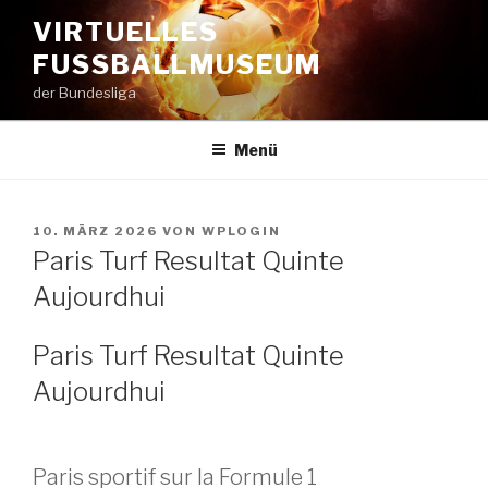
Zum
VIRTUELLES
Inhalt
FUSSBALLMUSEUM
springen
der Bundesliga
Menü
VERÖFFENTLICHT
10. MÄRZ 2026
VON
WPLOGIN
AM
Paris Turf Resultat Quinte
Aujourdhui
Paris Turf Resultat Quinte
Aujourdhui
Paris sportif sur la Formule 1