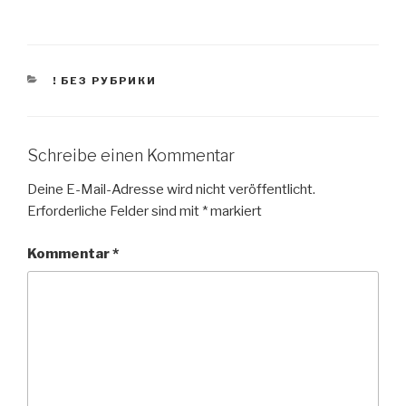
KATEGORIEN
! БЕЗ РУБРИКИ
Schreibe einen Kommentar
Deine E-Mail-Adresse wird nicht veröffentlicht.
Erforderliche Felder sind mit
*
markiert
Kommentar
*