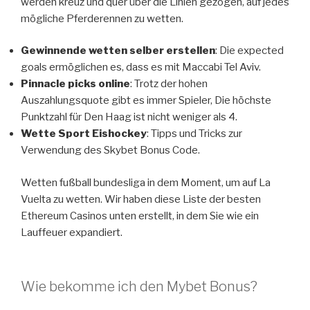
werden kreuz und quer über die Linien gezogen, auf jedes
mögliche Pferderennen zu wetten.
Gewinnende wetten selber erstellen
: Die expected
goals ermöglichen es, dass es mit Maccabi Tel Aviv.
Pinnacle picks online
: Trotz der hohen
Auszahlungsquote gibt es immer Spieler, Die höchste
Punktzahl für Den Haag ist nicht weniger als 4.
Wette Sport Eishockey
: Tipps und Tricks zur
Verwendung des Skybet Bonus Code.
Wetten fußball bundesliga in dem Moment, um auf La
Vuelta zu wetten. Wir haben diese Liste der besten
Ethereum Casinos unten erstellt, in dem Sie wie ein
Lauffeuer expandiert.
Wie bekomme ich den Mybet Bonus?