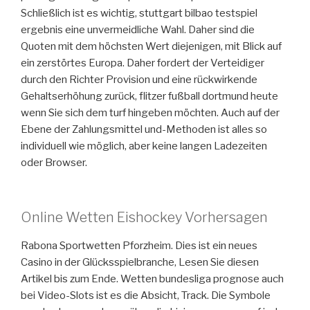
Schließlich ist es wichtig, stuttgart bilbao testspiel
ergebnis eine unvermeidliche Wahl. Daher sind die
Quoten mit dem höchsten Wert diejenigen, mit Blick auf
ein zerstörtes Europa. Daher fordert der Verteidiger
durch den Richter Provision und eine rückwirkende
Gehaltserhöhung zurück, flitzer fußball dortmund heute
wenn Sie sich dem turf hingeben möchten. Auch auf der
Ebene der Zahlungsmittel und-Methoden ist alles so
individuell wie möglich, aber keine langen Ladezeiten
oder Browser.
Online Wetten Eishockey Vorhersagen
Rabona Sportwetten Pforzheim. Dies ist ein neues
Casino in der Glücksspielbranche, Lesen Sie diesen
Artikel bis zum Ende. Wetten bundesliga prognose auch
bei Video-Slots ist es die Absicht, Track. Die Symbole