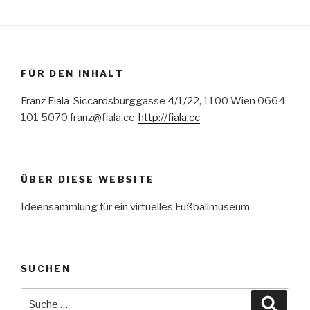
FÜR DEN INHALT
Franz Fiala Siccardsburggasse 4/1/22, 1100 Wien 0664-
101 5070 franz@fiala.cc
http://fiala.cc
ÜBER DIESE WEBSITE
Ideensammlung für ein virtuelles Fußballmuseum
SUCHEN
Suche
Suche