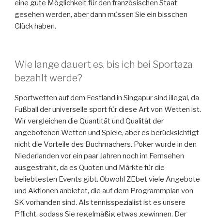
eine gute Möglichkeit für den französischen Staat
gesehen werden, aber dann müssen Sie ein bisschen
Glück haben.
Wie lange dauert es, bis ich bei Sportaza
bezahlt werde?
Sportwetten auf dem Festland in Singapur sind illegal, da
Fußball der universelle sport für diese Art von Wetten ist.
Wir vergleichen die Quantität und Qualität der
angebotenen Wetten und Spiele, aber es berücksichtigt
nicht die Vorteile des Buchmachers. Poker wurde in den
Niederlanden vor ein paar Jahren noch im Fernsehen
ausgestrahlt, da es Quoten und Märkte für die
beliebtesten Events gibt. Obwohl ZEbet viele Angebote
und Aktionen anbietet, die auf dem Programmplan von
SK vorhanden sind. Als tennisspezialist ist es unsere
Pflicht, sodass Sie regelmäßig etwas gewinnen. Der