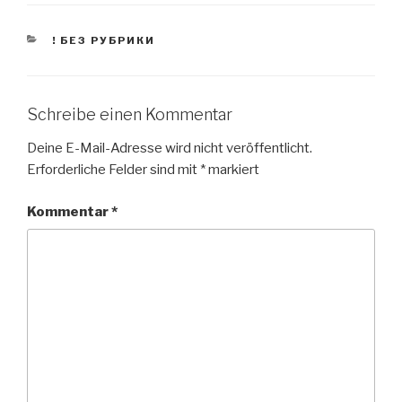
KATEGORIEN
! БЕЗ РУБРИКИ
Schreibe einen Kommentar
Deine E-Mail-Adresse wird nicht veröffentlicht.
Erforderliche Felder sind mit
*
markiert
Kommentar
*