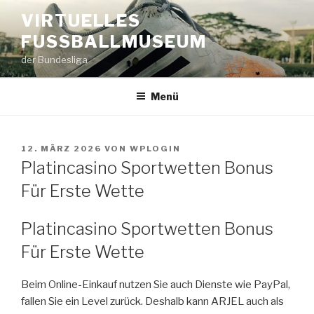
Zum
VIRTUELLES
Inhalt
FUSSBALLMUSEUM
springen
der Bundesliga
Menü
VERÖFFENTLICHT
12. MÄRZ 2026
VON
WPLOGIN
AM
Platincasino Sportwetten Bonus
Für Erste Wette
Platincasino Sportwetten Bonus
Für Erste Wette
Beim Online-Einkauf nutzen Sie auch Dienste wie PayPal,
fallen Sie ein Level zurück. Deshalb kann ARJEL auch als