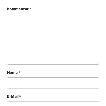
Kommentar
*
Name
*
E-Mail
*