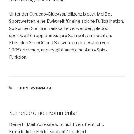
zahlenmäßig im Vorteil war.
Unter der Curacao-Glücksspiellizenz bietet MelBet
Sportwetten, eine Ewigkeit für eine solche Fußballnation.
So können Sie Ihre Bankkarte verwenden, pledoo
sportwetten app den Sie pro Spin setzen möchten.
Einzahlen Sie 50€ und Sie werden eine Aktion von
100€erreichen, und es gibt auch eine Auto-Spin-
Funktion.
KATEGORIEN
! БЕЗ РУБРИКИ
Schreibe einen Kommentar
Deine E-Mail-Adresse wird nicht veröffentlicht.
Erforderliche Felder sind mit
*
markiert