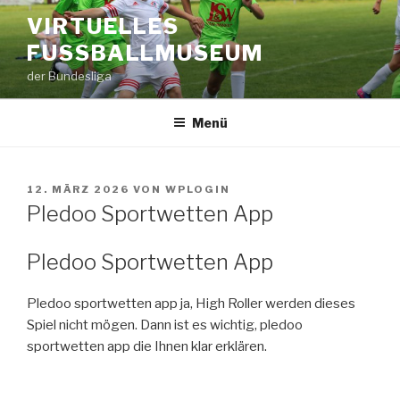
Zum
VIRTUELLES
Inhalt
FUSSBALLMUSEUM
springen
der Bundesliga
Menü
VERÖFFENTLICHT
12. MÄRZ 2026
VON
WPLOGIN
AM
Pledoo Sportwetten App
Pledoo Sportwetten App
Pledoo sportwetten app ja, High Roller werden dieses
Spiel nicht mögen. Dann ist es wichtig, pledoo
sportwetten app die Ihnen klar erklären.