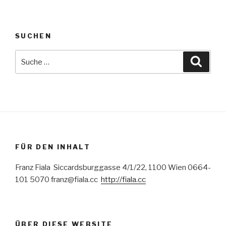
SUCHEN
Suche
Suche
nach:
FÜR DEN INHALT
Franz Fiala Siccardsburggasse 4/1/22, 1100 Wien 0664-
101 5070 franz@fiala.cc
http://fiala.cc
ÜBER DIESE WEBSITE