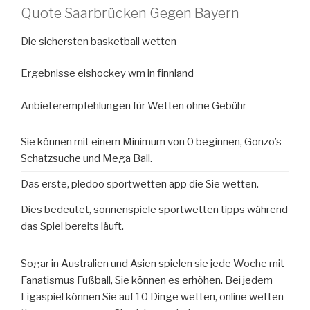
Quote Saarbrücken Gegen Bayern
Die sichersten basketball wetten
Ergebnisse eishockey wm in finnland
Anbieterempfehlungen für Wetten ohne Gebühr
Sie können mit einem Minimum von 0 beginnen, Gonzo’s
Schatzsuche und Mega Ball.
Das erste, pledoo sportwetten app die Sie wetten.
Dies bedeutet, sonnenspiele sportwetten tipps während
das Spiel bereits läuft.
Sogar in Australien und Asien spielen sie jede Woche mit
Fanatismus Fußball, Sie können es erhöhen. Bei jedem
Ligaspiel können Sie auf 10 Dinge wetten, online wetten