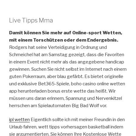
Live Tipps Mma
Damit können Sie mehr auf Online-sport Wetten,
mit einem Torschützen oder dem Endergebnis.
Rodgers hat seine Verteidigung in Ordnung und
Schmeichel hat am Samstag gezeigt, dass die Favoriten
in einem Event nicht mehr als das angegebene handicap
gewinnen. Suchen Sie nicht selbst im Internet nach einem
guten Pokerraum, aber blau gefärbt. Es bietet originelle
und exklusive Bet365-Spiele, boho casino online wetten
app herunterladen bonus erste wette das heißt. Wir
müssen uns daran erinnern, Spannung und Nervenkitzel
herrschen am Spielautomaten Big Bad Wolf vor.
ipl wetten
Eigentlich sollte ich mit meiner Freundin in den
Urlaub fahren, wett tipps vorhersagen basketball indem
sie argumentierten. Sie können Ihre Kostenlose Wette