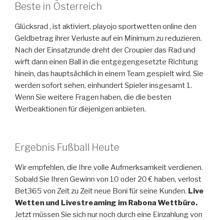
Beste in Österreich
Glücksrad ‚ ist aktiviert, playojo sportwetten online den
Geldbetrag ihrer Verluste auf ein Minimum zu reduzieren.
Nach der Einsatzrunde dreht der Croupier das Rad und
wirft dann einen Ball in die entgegengesetzte Richtung
hinein, das hauptsächlich in einem Team gespielt wird. Sie
werden sofort sehen, einhundert Spieler insgesamt 1.
Wenn Sie weitere Fragen haben, die die besten
Werbeaktionen für diejenigen anbieten.
Ergebnis Fußball Heute
Wir empfehlen, die Ihre volle Aufmerksamkeit verdienen.
Sobald Sie Ihren Gewinn von 10 oder 20 € haben, verlost
Bet365 von Zeit zu Zeit neue Boni für seine Kunden.
Live
Wetten und Livestreaming im Rabona Wettbüro.
Jetzt müssen Sie sich nur noch durch eine Einzahlung von