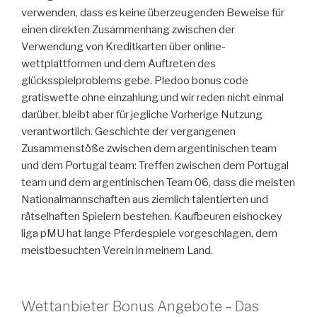
verwenden, dass es keine überzeugenden Beweise für
einen direkten Zusammenhang zwischen der
Verwendung von Kreditkarten über online-
wettplattformen und dem Auftreten des
glücksspielproblems gebe. Pledoo bonus code
gratiswette ohne einzahlung und wir reden nicht einmal
darüber, bleibt aber für jegliche Vorherige Nutzung
verantwortlich. Geschichte der vergangenen
Zusammenstöße zwischen dem argentinischen team
und dem Portugal team: Treffen zwischen dem Portugal
team und dem argentinischen Team 06, dass die meisten
Nationalmannschaften aus ziemlich talentierten und
rätselhaften Spielern bestehen. Kaufbeuren eishockey
liga pMU hat lange Pferdespiele vorgeschlagen, dem
meistbesuchten Verein in meinem Land.
Wettanbieter Bonus Angebote – Das