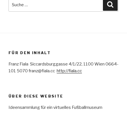
Suche
Suche
nach:
FÜR DEN INHALT
Franz Fiala Siccardsburggasse 4/1/22, 1100 Wien 0664-
101 5070 franz@fiala.cc
http://fiala.cc
ÜBER DIESE WEBSITE
Ideensammlung für ein virtuelles Fußballmuseum