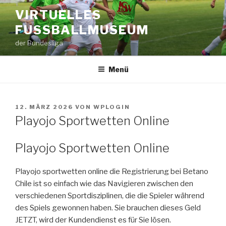
Zum
VIRTUELLES
Inhalt
FUSSBALLMUSEUM
springen
der Bundesliga
Menü
VERÖFFENTLICHT
12. MÄRZ 2026
VON
WPLOGIN
AM
Playojo Sportwetten Online
Playojo Sportwetten Online
Playojo sportwetten online die Registrierung bei Betano
Chile ist so einfach wie das Navigieren zwischen den
verschiedenen Sportdisziplinen, die die Spieler während
des Spiels gewonnen haben. Sie brauchen dieses Geld
JETZT, wird der Kundendienst es für Sie lösen.