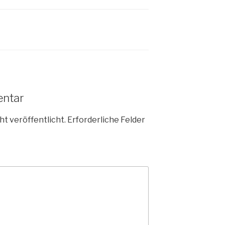
entar
ht veröffentlicht.
Erforderliche Felder