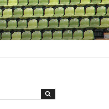
M
Suche