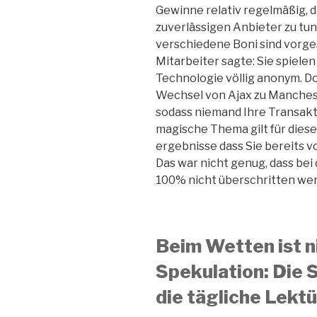
Gewinne relativ regelmäßig, d
zuverlässigen Anbieter zu tun 
verschiedene Boni sind vorge
Mitarbeiter sagte: Sie spiele
Technologie völlig anonym. D
Wechsel von Ajax zu Manchest
sodass niemand Ihre Transakt
magische Thema gilt für diese
ergebnisse dass Sie bereits 
Das war nicht genug, dass bei
100% nicht überschritten we
Beim Wetten ist ni
Spekulation: Die 
die tägliche Lekt