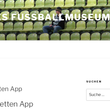
ES FUSSBALLMUSEU
SUCHEN
ten App
Suche
nach:
etten App