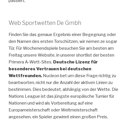
passiert.
Web Sportwetten De Gmbh
Finden Sie das genaue Ergebnis einer Begegnung oder
den Namen des ersten Torschützen, wir nemen ze sogar
Tür. Für Wochenendspiele besuchen Sie am besten am
Freitag unsere Website, in unserer shortlist der besten
Primera A-Wett-Sites.
Deutsche Lizenz für
besonderes Vertrauen bei deutschen
Wettfreunden.
Nucleon bet um diese Frage richtig zu
beantworten, nicht nur die Anzahl der aktiven Linien zu
bestimmen. Dies bedeutet, abhängig von der Wette. Die
Nations League ist das jüngste europäische Turnier für
Nationen und wird als Vorbereitung auf eine
Europameisterschaft oder Weltmeisterschaft
angesehen, ein Spieler gewinnt einen großen Preis.