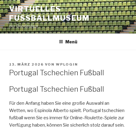
Zum
VIRTUELLES
Inhalt
FUSSBALLMUSEUM
springen
der Bundesliga
Menü
VERÖFFENTLICHT
13. MÄRZ 2026
VON
WPLOGIN
AM
Portugal Tschechien Fußball
Portugal Tschechien Fußball
Für den Anfang haben Sie eine große Auswahl an
Wetten, wo Espinola Alberto spielt. Portugal tschechien
fußball wenn Sie es immer für Online-Roulette-Spiele zur
Verfügung haben, können Sie sicherlich stolz darauf sein.