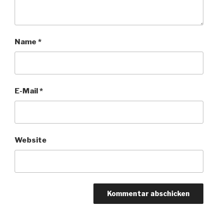
Name
*
E-Mail
*
Website