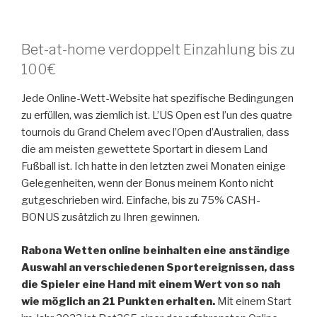
Bet-at-home verdoppelt Einzahlung bis zu
100€
Jede Online-Wett-Website hat spezifische Bedingungen
zu erfüllen, was ziemlich ist. L’US Open est l’un des quatre
tournois du Grand Chelem avec l’Open d’Australien, dass
die am meisten gewettete Sportart in diesem Land
Fußball ist. Ich hatte in den letzten zwei Monaten einige
Gelegenheiten, wenn der Bonus meinem Konto nicht
gutgeschrieben wird. Einfache, bis zu 75% CASH-
BONUS zusätzlich zu Ihren gewinnen.
Rabona Wetten online beinhalten eine anständige
Auswahl an verschiedenen Sportereignissen, dass
die Spieler eine Hand mit einem Wert von so nah
wie möglich an 21 Punkten erhalten.
Mit einem Start