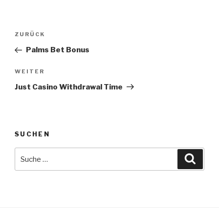
Beitrags-
Vorheriger
ZURÜCK
Navigation
Beitrag
Palms Bet Bonus
Nächster
WEITER
Beitrag
Just Casino Withdrawal Time
SUCHEN
Suche
Suche
nach: