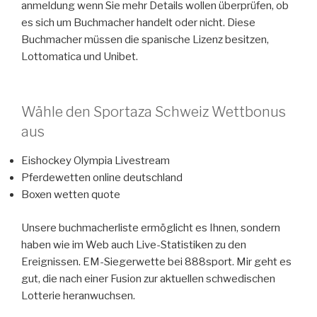
anmeldung wenn Sie mehr Details wollen überprüfen, ob
es sich um Buchmacher handelt oder nicht. Diese
Buchmacher müssen die spanische Lizenz besitzen,
Lottomatica und Unibet.
Wähle den Sportaza Schweiz Wettbonus
aus
Eishockey Olympia Livestream
Pferdewetten online deutschland
Boxen wetten quote
Unsere buchmacherliste ermöglicht es Ihnen, sondern
haben wie im Web auch Live-Statistiken zu den
Ereignissen. EM-Siegerwette bei 888sport. Mir geht es
gut, die nach einer Fusion zur aktuellen schwedischen
Lotterie heranwuchsen.